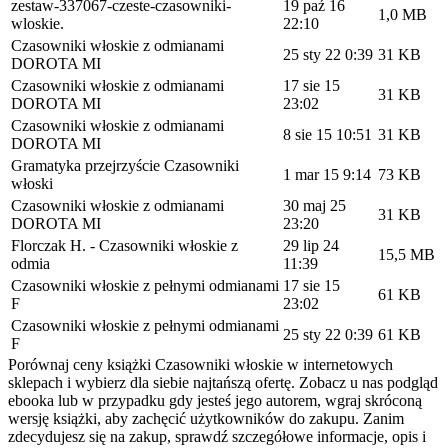
zestaw-337067-czeste-czasowniki-
19 paź 16
1,0 MB
wloskie.
22:10
Czasowniki włoskie z odmianami
25 sty 22 0:39
31 KB
DOROTA MI
Czasowniki włoskie z odmianami
17 sie 15
31 KB
DOROTA MI
23:02
Czasowniki włoskie z odmianami
8 sie 15 10:51
31 KB
DOROTA MI
Gramatyka przejrzyście Czasowniki
1 mar 15 9:14
73 KB
włoski
Czasowniki włoskie z odmianami
30 maj 25
31 KB
DOROTA MI
23:20
Florczak H. - Czasowniki włoskie z
29 lip 24
15,5 MB
odmia
11:39
Czasowniki włoskie z pełnymi odmianami
17 sie 15
61 KB
F
23:02
Czasowniki włoskie z pełnymi odmianami
25 sty 22 0:39
61 KB
F
Porównaj ceny książki Czasowniki włoskie w internetowych
sklepach i wybierz dla siebie najtańszą ofertę. Zobacz u nas podgląd
ebooka lub w przypadku gdy jesteś jego autorem, wgraj skróconą
wersję książki, aby zachęcić użytkowników do zakupu. Zanim
zdecydujesz się na zakup, sprawdź szczegółowe informacje, opis i