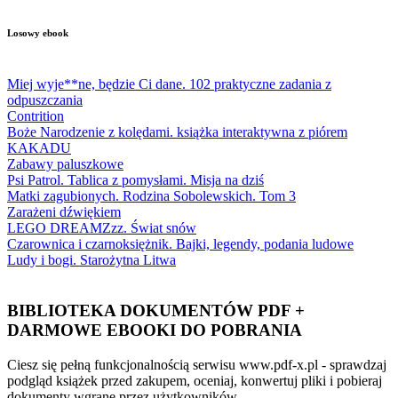
Losowy ebook
Miej wyje**ne, będzie Ci dane. 102 praktyczne zadania z
odpuszczania
Contrition
Boże Narodzenie z kolędami. książka interaktywna z piórem
KAKADU
Zabawy paluszkowe
Psi Patrol. Tablica z pomysłami. Misja na dziś
Matki zagubionych. Rodzina Sobolewskich. Tom 3
Zarażeni dźwiękiem
LEGO DREAMZzz. Świat snów
Czarownica i czarnoksiężnik. Bajki, legendy, podania ludowe
Ludy i bogi. Starożytna Litwa
BIBLIOTEKA DOKUMENTÓW PDF +
DARMOWE EBOOKI DO POBRANIA
Ciesz się pełną funkcjonalnością serwisu www.pdf-x.pl - sprawdzaj
podgląd książek przed zakupem, oceniaj, konwertuj pliki i pobieraj
dokumenty wgrane przez użytkowników.