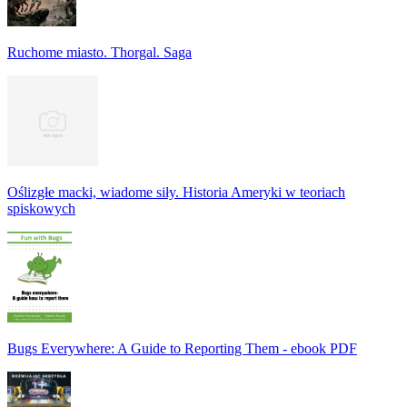
Ruchome miasto. Thorgal. Saga
Oślizgłe macki, wiadome siły. Historia Ameryki w teoriach
spiskowych
Bugs Everywhere: A Guide to Reporting Them - ebook PDF