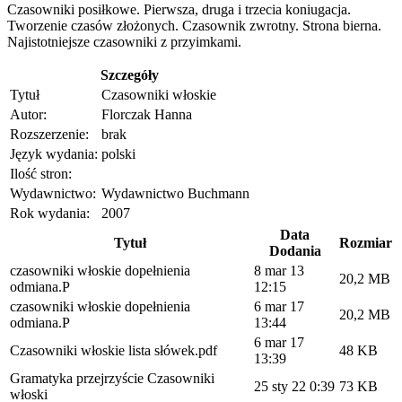
Czasowniki posiłkowe. Pierwsza, druga i trzecia koniugacja.
Tworzenie czasów złożonych. Czasownik zwrotny. Strona bierna.
Najistotniejsze czasowniki z przyimkami.
Szczegóły
Tytuł
Czasowniki włoskie
Autor:
Florczak Hanna
Rozszerzenie:
brak
Język wydania:
polski
Ilość stron:
Wydawnictwo:
Wydawnictwo Buchmann
Rok wydania:
2007
Data
Tytuł
Rozmiar
Dodania
czasowniki włoskie dopełnienia
8 mar 13
20,2 MB
odmiana.P
12:15
czasowniki włoskie dopełnienia
6 mar 17
20,2 MB
odmiana.P
13:44
6 mar 17
Czasowniki włoskie lista słówek.pdf
48 KB
13:39
Gramatyka przejrzyście Czasowniki
25 sty 22 0:39
73 KB
włoski