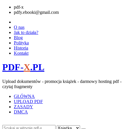
pdf-x
pdfy.ebooki@gmail.com
O nas
Jak to działa?
Blog
Polityka
Historia
Kontakt
PDF-
X
.PL
Upload dokumentów - promocja książek - darmowy hosting pdf -
czytaj fragmenty
GŁÓWNA
UPLOAD PDF
ZASADY
DMCA