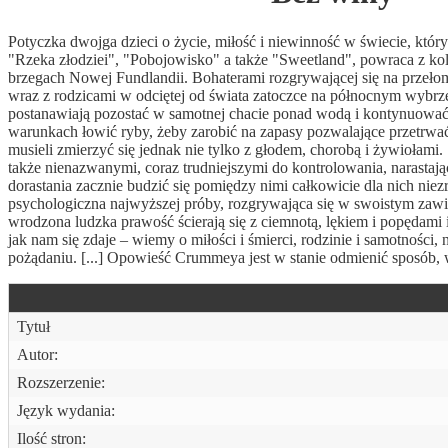
Potyczka dwojga dzieci o życie, miłość i niewinność w świecie, kt
"Rzeka złodziei", "Pobojowisko" a także "Sweetland", powraca z kole
brzegach Nowej Fundlandii. Bohaterami rozgrywającej się na przeło
wraz z rodzicami w odciętej od świata zatoczce na północnym wybrze
postanawiają pozostać w samotnej chacie ponad wodą i kontynuować ta
warunkach łowić ryby, żeby zarobić na zapasy pozwalające przetrwać
musieli zmierzyć się jednak nie tylko z głodem, chorobą i żywiołami
także nienazwanymi, coraz trudniejszymi do kontrolowania, narasta
dorastania zacznie budzić się pomiędzy nimi całkowicie dla nich nie
psychologiczna najwyższej próby, rozgrywająca się w swoistym zawie
wrodzona ludzka prawość ścierają się z ciemnotą, lękiem i popędami
jak nam się zdaje – wiemy o miłości i śmierci, rodzinie i samotności, 
pożądaniu. [...] Opowieść Crummeya jest w stanie odmienić sposób, w 
Tytuł
Autor:
Rozszerzenie:
Język wydania:
Ilość stron: