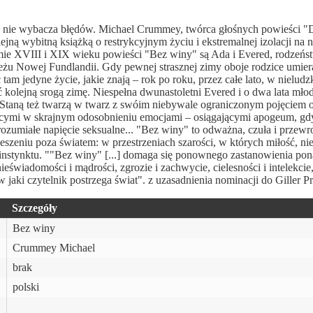
óry nie wybacza błędów. Michael Crummey, twórca głośnych powieści "D
jną wybitną książką o restrykcyjnym życiu i ekstremalnej izolacji na 
mie XVIII i XIX wieku powieści "Bez winy" są Ada i Evered, rodzeńs
żu Nowej Fundlandii. Gdy pewnej strasznej zimy oboje rodzice umiera
m jedyne życie, jakie znają – rok po roku, przez całe lato, w nieludz
 kolejną srogą zimę. Niespełna dwunastoletni Evered i o dwa lata mło
. Staną też twarzą w twarz z swóim niebywale ograniczonym pojęciem o
jącymi w skrajnym odosobnieniu emocjami – osiągającymi apogeum, gd
zrozumiałe napięcie seksualne... "Bez winy" to odważna, czuła i przew
szeniu poza światem: w przestrzeniach szarości, w których miłość, ni
 instynktu. ""Bez winy" [...] domaga się ponownego zastanowienia pon
nieświadomości i mądrości, zgrozie i zachwycie, cielesności i intelekcie
jaki czytelnik postrzega świat". z uzasadnienia nominacji do Giller Pr
Szczegóły
Bez winy
Crummey Michael
brak
polski