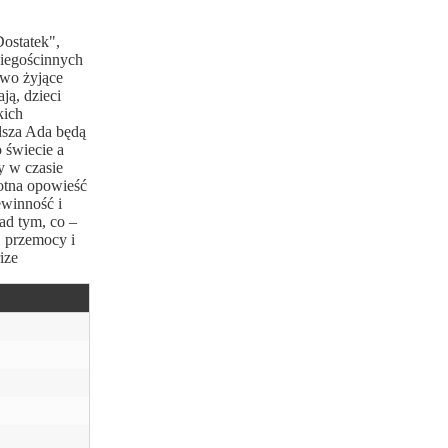
ostatek",
niegościnnych
two żyjące
ją, dzieci
kich
dsza Ada będą
 świecie a
y w czasie
rotna opowieść
ewinność i
ad tym, co –
, przemocy i
ize