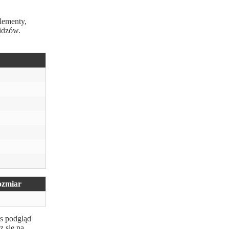
lementy,
widzów.
zmiar
as podgląd
z się na