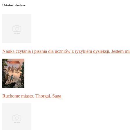
Ostatnio dodane
Nauka czytania i pisania dla uczniów z ryzykiem dysleksji. Jestem m
Ruchome miasto. Thorgal. Saga