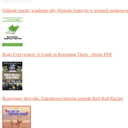
Oślizgłe macki, wiadome siły. Historia Ameryki w teoriach spiskowy
Bugs Everywhere: A Guide to Reporting Them - ebook PDF
Rozwijając skrzydła. Zakulisowa historia zespołu Red Bull Racing