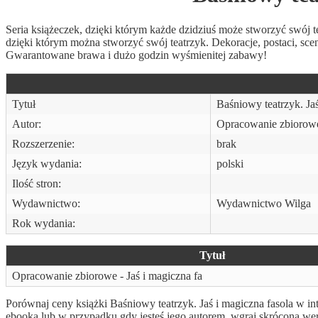
Seria książeczek, dzięki którym każde dzidziuś może stworzyć swój 
dzięki którym można stworzyć swój teatrzyk. Dekoracje, postaci, scen
Gwarantowane brawa i dużo godzin wyśmienitej zabawy!
Tytuł
Baśniowy teatrzyk. Jaś
Autor:
Opracowanie zbiorow
Rozszerzenie:
brak
Język wydania:
polski
Ilość stron:
Wydawnictwo:
Wydawnictwo Wilga
Rok wydania:
Tytuł
Opracowanie zbiorowe - Jaś i magiczna fa
Porównaj ceny książki Baśniowy teatrzyk. Jaś i magiczna fasola w int
ebooka lub w przypadku gdy jesteś jego autorem, wgraj skróconą we