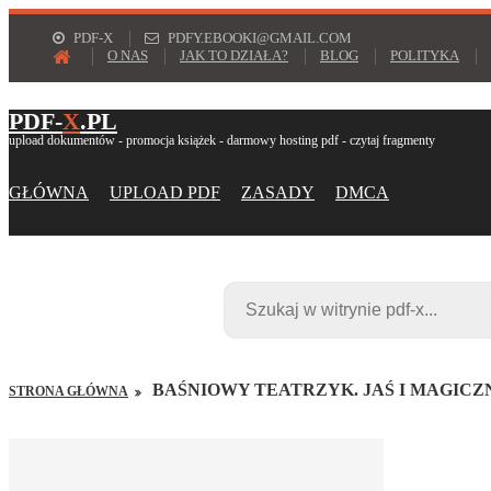
PDF-X
PDFY.EBOOKI@GMAIL.COM
O NAS
JAK TO DZIAŁA?
BLOG
POLITYKA
PDF-
X
.PL
upload dokumentów - promocja książek - darmowy hosting pdf - czytaj fragmenty
GŁÓWNA
UPLOAD PDF
ZASADY
DMCA
BAŚNIOWY TEATRZYK. JAŚ I MAGICZ
STRONA GŁÓWNA