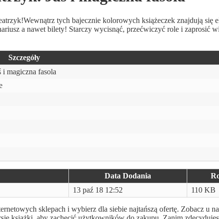
teatrzyk!Wewnątrz tych bajecznie kolorowych książeczek znajdują się e
ariusz a nawet bilety! Starczy wycisnąć, przećwiczyć role i zaprosić 
Szczegóły
 i magiczna fasola
e
Data Dodania
Ro
13 paź 18 12:52
110 KB
ernetowych sklepach i wybierz dla siebie najtańszą ofertę. Zobacz u n
rsję książki, aby zachęcić użytkowników do zakupu. Zanim zdecydujes