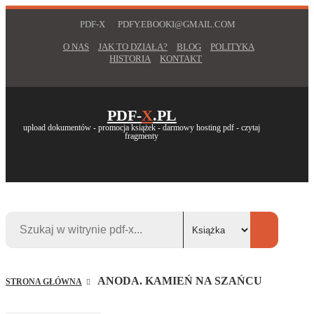
PDF-X
PDFY.EBOOKI@GMAIL.COM
O NAS
JAK TO DZIAŁA?
BLOG
POLITYKA
HISTORIA
KONTAKT
PDF-
X
.PL
upload dokumentów - promocja książek - darmowy hosting pdf - czytaj
fragmenty
ANODA. KAMIEŃ NA SZAŃCU
STRONA GŁÓWNA