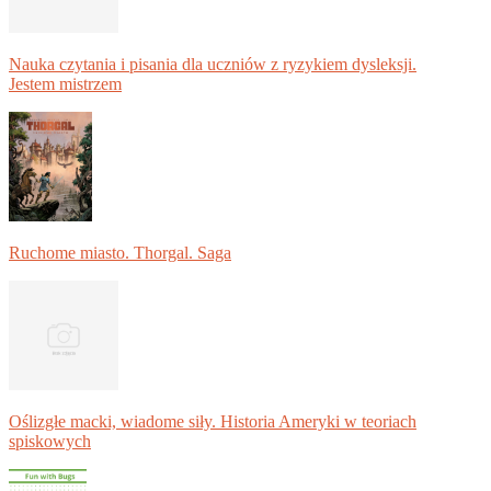
Nauka czytania i pisania dla uczniów z ryzykiem dysleksji.
Jestem mistrzem
Ruchome miasto. Thorgal. Saga
Oślizgłe macki, wiadome siły. Historia Ameryki w teoriach
spiskowych