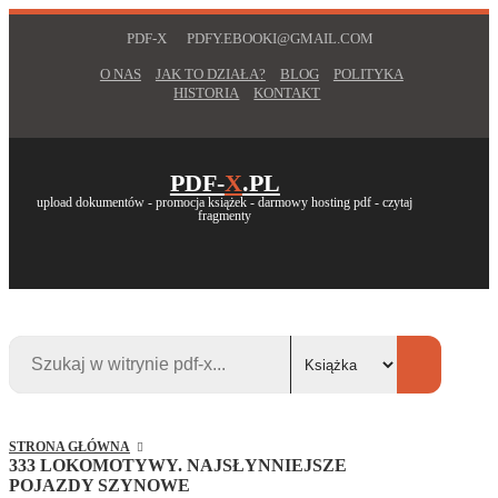
PDF-X
PDFY.EBOOKI@GMAIL.COM
O NAS
JAK TO DZIAŁA?
BLOG
POLITYKA
HISTORIA
KONTAKT
PDF-
X
.PL
upload dokumentów - promocja książek - darmowy hosting pdf - czytaj
fragmenty
STRONA GŁÓWNA
333 LOKOMOTYWY. NAJSŁYNNIEJSZE
POJAZDY SZYNOWE