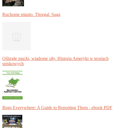
Ruchome miasto. Thorgal. Saga
Oślizgłe macki, wiadome siły. Historia Ameryki w teoriach
spiskowych
Bugs Everywhere: A Guide to Reporting Them - ebook PDF