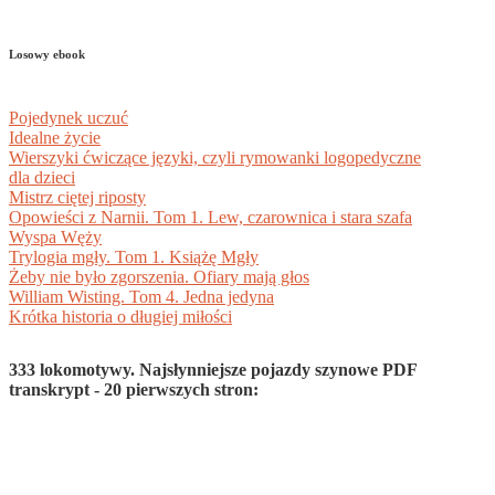
Losowy ebook
Pojedynek uczuć
Idealne życie
Wierszyki ćwiczące języki, czyli rymowanki logopedyczne
dla dzieci
Mistrz ciętej riposty
Opowieści z Narnii. Tom 1. Lew, czarownica i stara szafa
Wyspa Węży
Trylogia mgły. Tom 1. Książę Mgły
Żeby nie było zgorszenia. Ofiary mają głos
William Wisting. Tom 4. Jedna jedyna
Krótka historia o długiej miłości
333 lokomotywy. Najsłynniejsze pojazdy szynowe PDF
transkrypt - 20 pierwszych stron: