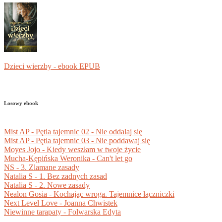
Dzieci wierzby - ebook EPUB
Losowy ebook
Mist AP - Pętla tajemnic 02 - Nie oddalaj się
Mist AP - Pętla tajemnic 03 - Nie poddawaj się
Moyes Jojo - Kiedy weszłam w twoje życie
Mucha-Kępińska Weronika - Can't let go
NS - 3. Zlamane zasady
Natalia S - 1. Bez zadnych zasad
Natalia S - 2. Nowe zasady
Nealon Gosia - Kochając wroga. Tajemnice łączniczki
Next Level Love - Joanna Chwistek
Niewinne tarapaty - Folwarska Edyta