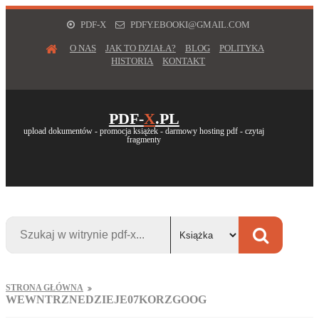
PDF-X
PDFY.EBOOKI@GMAIL.COM
O NAS
JAK TO DZIAŁA?
BLOG
POLITYKA
HISTORIA
KONTAKT
PDF-
X
.PL
upload dokumentów - promocja książek - darmowy hosting pdf - czytaj
fragmenty
STRONA GŁÓWNA
WEWNTRZNEDZIEJE07KORZGOOG