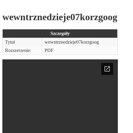
wewntrznedzieje07korzgoog
Szczegóły
Tytuł
wewntrznedzieje07korzgoog
Rozszerzenie:
PDF