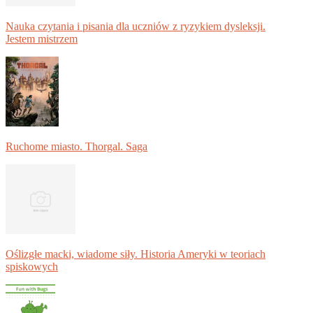
Nauka czytania i pisania dla uczniów z ryzykiem dysleksji.
Jestem mistrzem
Ruchome miasto. Thorgal. Saga
Oślizgłe macki, wiadome siły. Historia Ameryki w teoriach
spiskowych