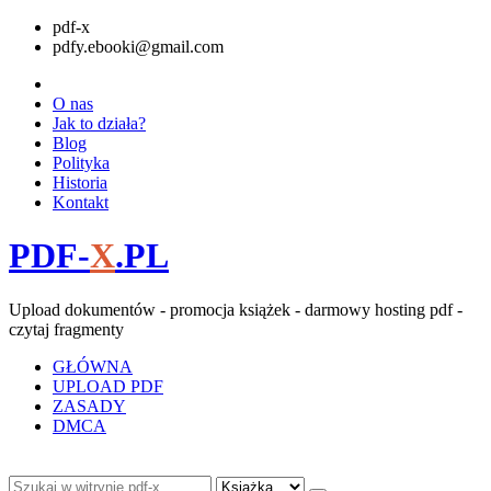
pdf-x
pdfy.ebooki@gmail.com
O nas
Jak to działa?
Blog
Polityka
Historia
Kontakt
PDF-
X
.PL
Upload dokumentów - promocja książek - darmowy hosting pdf -
czytaj fragmenty
GŁÓWNA
UPLOAD PDF
ZASADY
DMCA