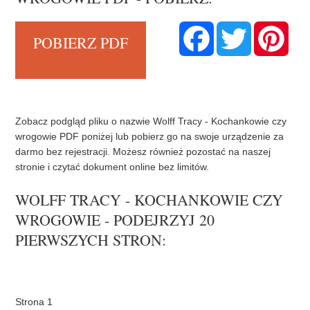
F
T
P
POBIERZ PDF
a
w
i
c
i
n
e
t
t
b
t
e
o
e
r
o
r
e
k
s
t
Zobacz podgląd pliku o nazwie Wolff Tracy - Kochankowie czy
wrogowie PDF poniżej lub pobierz go na swoje urządzenie za
darmo bez rejestracji. Możesz również pozostać na naszej
stronie i czytać dokument online bez limitów.
WOLFF TRACY - KOCHANKOWIE CZY
WROGOWIE - PODEJRZYJ 20
PIERWSZYCH STRON: