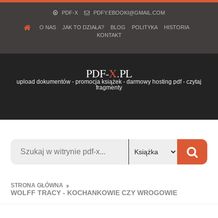
PDF-X
PDFY.EBOOKI@GMAIL.COM
O NAS
JAK TO DZIAŁA?
BLOG
POLITYKA
HISTORIA
KONTAKT
PDF-
X
.PL
upload dokumentów - promocja książek - darmowy hosting pdf - czytaj
fragmenty
STRONA GŁÓWNA
WOLFF TRACY - KOCHANKOWIE CZY WROGOWIE