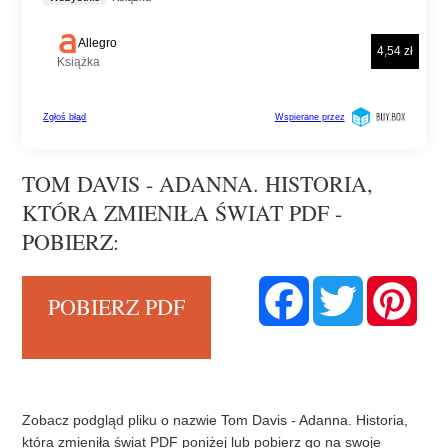
TOM DAVIS - ADANNA. HISTORIA,
KTÓRA ZMIENIŁA ŚWIAT PDF -
POBIERZ:
F
T
P
POBIERZ PDF
a
w
i
c
i
n
e
t
t
b
t
e
o
e
r
o
r
e
k
s
t
Zobacz podgląd pliku o nazwie Tom Davis - Adanna. Historia,
która zmieniła świat PDF poniżej lub pobierz go na swoje