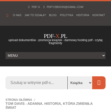
PDF-X
PDFY.EBOOKI@GMAIL.COM
O NAS
JAK TO DZIAŁA?
BLOG
POLITYKA
HISTORIA
KONTAKT
PDF-
X
.PL
upload dokumentów - promocja książek - darmowy hosting pdf - czytaj
fragmenty
STRONA GŁÓWNA
TOM DAVIS - ADANNA. HISTORIA, KTÓRA ZMIENIŁA
ŚWIAT