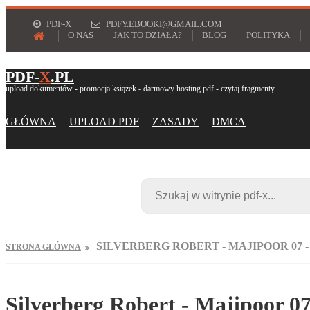
PDF-X
PDFY.EBOOKI@GMAIL.COM
O NAS
JAK TO DZIAŁA?
BLOG
POLITYKA
PDF-
X
.PL
upload dokumentów - promocja książek - darmowy hosting pdf - czytaj fragmenty
GŁÓWNA
UPLOAD PDF
ZASADY
DMCA
SILVERBERG ROBERT - MAJIPOOR 07 
STRONA GŁÓWNA
Silverberg Robert - Majipoor 0