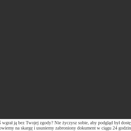
ś wgrał ją bez Twojej zgody? Nie życzysz sobie, aby podgląd był dost
wiemy na skargę i usuniemy zabroniony dokument w ciągu 24 godzin