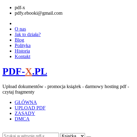
pdf-x
pdfy.ebooki@gmail.com
O nas
Jak to działa?
Blog
Polityka
Historia
Kontakt
PDF-
X
.PL
Upload dokumentów - promocja książek - darmowy hosting pdf -
czytaj fragmenty
GŁÓWNA
UPLOAD PDF
ZASADY
DMCA