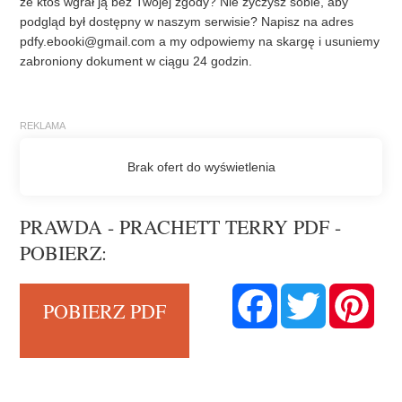
że ktoś wgrał ją bez Twojej zgody? Nie życzysz sobie, aby
podgląd był dostępny w naszym serwisie? Napisz na adres
pdfy.ebooki@gmail.com
a my odpowiemy na skargę i usuniemy
zabroniony dokument w ciągu 24 godzin.
PRAWDA - PRACHETT TERRY PDF -
POBIERZ:
F
T
P
POBIERZ PDF
a
w
i
c
i
n
e
t
t
b
t
e
o
e
r
o
r
e
k
s