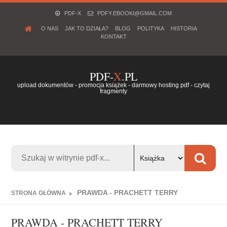
PDF-X
PDFY.EBOOKI@GMAIL.COM
O NAS
JAK TO DZIAŁA?
BLOG
POLITYKA
HISTORIA
KONTAKT
PDF-
X
.PL
upload dokumentów - promocja książek - darmowy hosting pdf - czytaj
fragmenty
PRAWDA - PRACHETT TERRY
STRONA GŁÓWNA
PRAWDA - PRACHETT TERRY