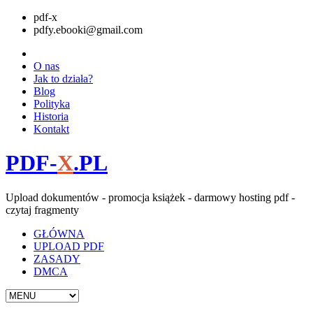
pdf-x
pdfy.ebooki@gmail.com
O nas
Jak to działa?
Blog
Polityka
Historia
Kontakt
PDF-
X
.PL
Upload dokumentów - promocja książek - darmowy hosting pdf -
czytaj fragmenty
GŁÓWNA
UPLOAD PDF
ZASADY
DMCA