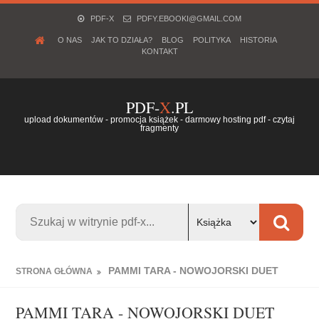
PDF-X
PDFY.EBOOKI@GMAIL.COM
O NAS
JAK TO DZIAŁA?
BLOG
POLITYKA
HISTORIA
KONTAKT
PDF-
X
.PL
upload dokumentów - promocja książek - darmowy hosting pdf - czytaj
fragmenty
PAMMI TARA - NOWOJORSKI DUET
STRONA GŁÓWNA
PAMMI TARA - NOWOJORSKI DUET