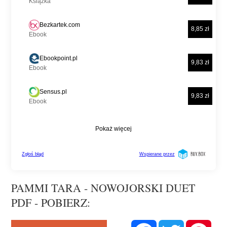
PAMMI TARA - NOWOJORSKI DUET
PDF - POBIERZ:
F
T
P