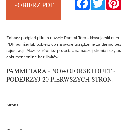
POBIERZ PDF
a
w
i
c
i
n
e
t
t
b
t
e
o
e
r
o
r
e
k
s
t
Zobacz podgląd pliku o nazwie Pammi Tara - Nowojorski duet
PDF poniżej lub pobierz go na swoje urządzenie za darmo bez
rejestracji. Możesz również pozostać na naszej stronie i czytać
dokument online bez limitów.
PAMMI TARA - NOWOJORSKI DUET -
PODEJRZYJ 20 PIERWSZYCH STRON: