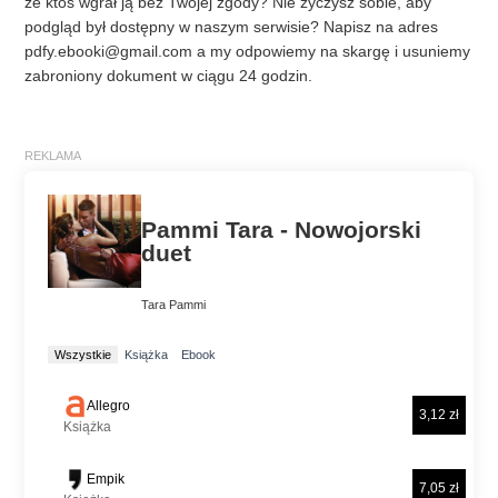
że ktoś wgrał ją bez Twojej zgody? Nie życzysz sobie, aby
podgląd był dostępny w naszym serwisie? Napisz na adres
pdfy.ebooki@gmail.com
a my odpowiemy na skargę i usuniemy
zabroniony dokument w ciągu 24 godzin.