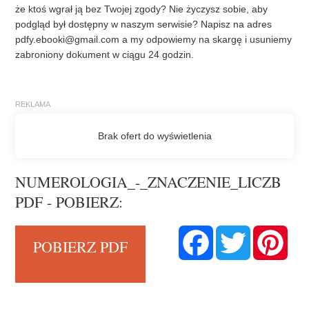
że ktoś wgrał ją bez Twojej zgody? Nie życzysz sobie, aby
podgląd był dostępny w naszym serwisie? Napisz na adres
pdfy.ebooki@gmail.com
a my odpowiemy na skargę i usuniemy
zabroniony dokument w ciągu 24 godzin.
NUMEROLOGIA_-_ZNACZENIE_LICZB
PDF - POBIERZ:
F
T
P
POBIERZ PDF
a
w
i
c
i
n
e
t
t
b
t
e
o
e
r
o
r
e
k
s