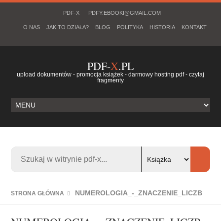
PDF-X
PDFY.EBOOKI@GMAIL.COM
O NAS
JAK TO DZIAŁA?
BLOG
POLITYKA
HISTORIA
KONTAKT
PDF-
X
.PL
upload dokumentów - promocja książek - darmowy hosting pdf - czytaj
fragmenty
NUMEROLOGIA_-_ZNACZENIE_LICZB
STRONA GŁÓWNA