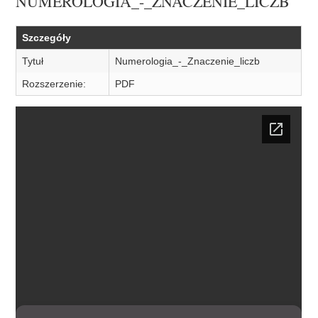
NUMEROLOGIA_-_ZNACZENIE_LICZB
Szczegóły
Tytuł
Numerologia_-_Znaczenie_liczb
Rozszerzenie:
PDF