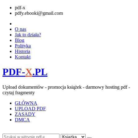
pdf-x
pdfy.ebooki@gmail.com
O nas
Jak to działa?
Blog
Polityka
Historia
Kontakt
PDF-
X
.PL
Upload dokumentów - promocja książek - darmowy hosting pdf -
czytaj fragmenty
GŁÓWNA
UPLOAD PDF
ZASADY
DMCA