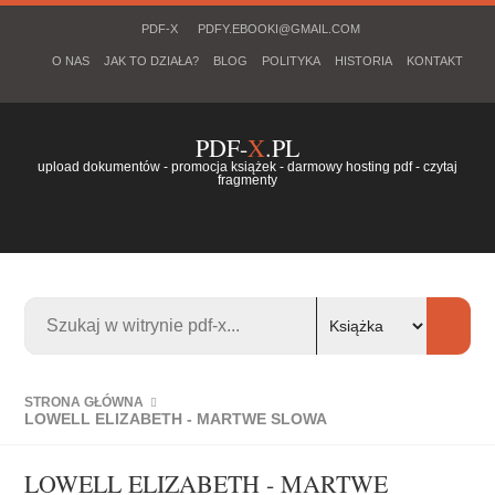
PDF-X
PDFY.EBOOKI@GMAIL.COM
O NAS
JAK TO DZIAŁA?
BLOG
POLITYKA
HISTORIA
KONTAKT
PDF-
X
.PL
upload dokumentów - promocja książek - darmowy hosting pdf - czytaj
fragmenty
STRONA GŁÓWNA
LOWELL ELIZABETH - MARTWE SLOWA
LOWELL ELIZABETH - MARTWE