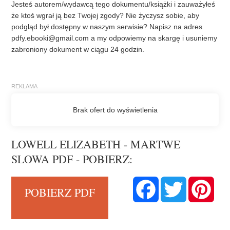
Jesteś autorem/wydawcą tego dokumentu/książki i zauważyłeś
że ktoś wgrał ją bez Twojej zgody? Nie życzysz sobie, aby
podgląd był dostępny w naszym serwisie? Napisz na adres
pdfy.ebooki@gmail.com
a my odpowiemy na skargę i usuniemy
zabroniony dokument w ciągu 24 godzin.
LOWELL ELIZABETH - MARTWE
SLOWA PDF - POBIERZ:
F
T
P
POBIERZ PDF
a
w
i
c
i
n
e
t
t
b
t
e
o
e
r
o
r
e