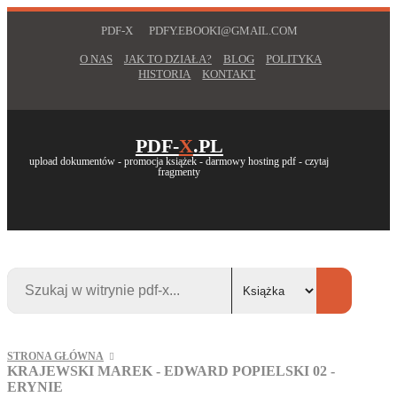
PDF-X
PDFY.EBOOKI@GMAIL.COM
O NAS
JAK TO DZIAŁA?
BLOG
POLITYKA
HISTORIA
KONTAKT
PDF-
X
.PL
upload dokumentów - promocja książek - darmowy hosting pdf - czytaj
fragmenty
STRONA GŁÓWNA
KRAJEWSKI MAREK - EDWARD POPIELSKI 02 -
ERYNIE