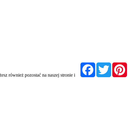
Facebook
Twitter
Pi
esz również pozostać na naszej stronie i