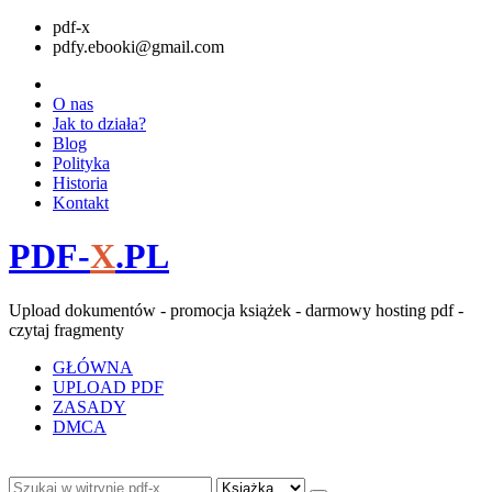
pdf-x
pdfy.ebooki@gmail.com
O nas
Jak to działa?
Blog
Polityka
Historia
Kontakt
PDF-
X
.PL
Upload dokumentów - promocja książek - darmowy hosting pdf -
czytaj fragmenty
GŁÓWNA
UPLOAD PDF
ZASADY
DMCA