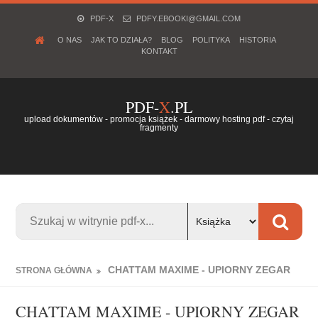
PDF-X
PDFY.EBOOKI@GMAIL.COM
O NAS
JAK TO DZIAŁA?
BLOG
POLITYKA
HISTORIA
KONTAKT
PDF-
X
.PL
upload dokumentów - promocja książek - darmowy hosting pdf - czytaj
fragmenty
CHATTAM MAXIME - UPIORNY ZEGAR
STRONA GŁÓWNA
CHATTAM MAXIME - UPIORNY ZEGAR