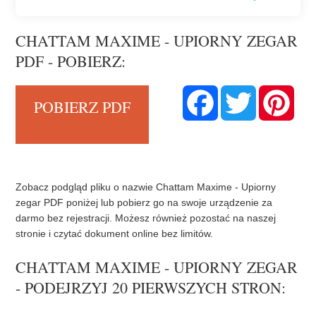
CHATTAM MAXIME - UPIORNY ZEGAR
PDF - POBIERZ:
F
T
P
POBIERZ PDF
a
w
i
c
i
n
e
t
t
b
t
e
o
e
r
o
r
e
k
s
t
Zobacz podgląd pliku o nazwie Chattam Maxime - Upiorny
zegar PDF poniżej lub pobierz go na swoje urządzenie za
darmo bez rejestracji. Możesz również pozostać na naszej
stronie i czytać dokument online bez limitów.
CHATTAM MAXIME - UPIORNY ZEGAR
- PODEJRZYJ 20 PIERWSZYCH STRON: