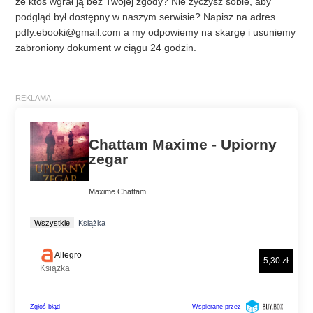
że ktoś wgrał ją bez Twojej zgody? Nie życzysz sobie, aby
podgląd był dostępny w naszym serwisie? Napisz na adres
pdfy.ebooki@gmail.com
a my odpowiemy na skargę i usuniemy
zabroniony dokument w ciągu 24 godzin.