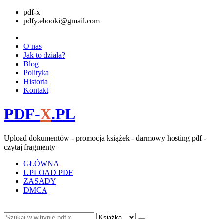
pdf-x
pdfy.ebooki@gmail.com
O nas
Jak to działa?
Blog
Polityka
Historia
Kontakt
PDF-
X
.PL
Upload dokumentów - promocja książek - darmowy hosting pdf -
czytaj fragmenty
GŁÓWNA
UPLOAD PDF
ZASADY
DMCA