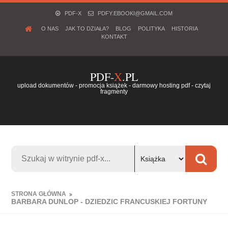
PDF-X
PDFY.EBOOKI@GMAIL.COM
O NAS
JAK TO DZIAŁA?
BLOG
POLITYKA
HISTORIA
KONTAKT
PDF-
X
.PL
upload dokumentów - promocja książek - darmowy hosting pdf - czytaj
fragmenty
STRONA GŁÓWNA
BARBARA DUNLOP - DZIEDZIC FRANCUSKIEJ FORTUNY