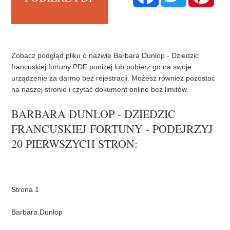
c
i
n
e
t
t
b
t
e
o
e
r
o
r
e
k
s
t
Zobacz podgląd pliku o nazwie Barbara Dunlop - Dziedzic
francuskiej fortuny PDF poniżej lub pobierz go na swoje
urządzenie za darmo bez rejestracji. Możesz również pozostać
na naszej stronie i czytać dokument online bez limitów.
BARBARA DUNLOP - DZIEDZIC
FRANCUSKIEJ FORTUNY - PODEJRZYJ
20 PIERWSZYCH STRON: