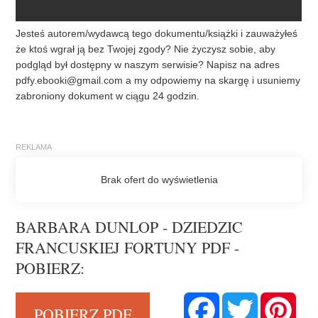
Jesteś autorem/wydawcą tego dokumentu/książki i zauważyłeś
że ktoś wgrał ją bez Twojej zgody? Nie życzysz sobie, aby
podgląd był dostępny w naszym serwisie? Napisz na adres
pdfy.ebooki@gmail.com
a my odpowiemy na skargę i usuniemy
zabroniony dokument w ciągu 24 godzin.
BARBARA DUNLOP - DZIEDZIC
FRANCUSKIEJ FORTUNY PDF -
POBIERZ:
F
T
P
POBIERZ PDF
a
w
i