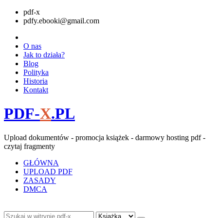
pdf-x
pdfy.ebooki@gmail.com
O nas
Jak to działa?
Blog
Polityka
Historia
Kontakt
PDF-
X
.PL
Upload dokumentów - promocja książek - darmowy hosting pdf -
czytaj fragmenty
GŁÓWNA
UPLOAD PDF
ZASADY
DMCA