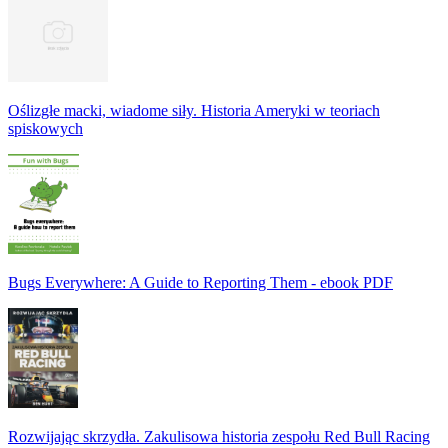
Oślizgłe macki, wiadome siły. Historia Ameryki w teoriach
spiskowych
Bugs Everywhere: A Guide to Reporting Them - ebook PDF
Rozwijając skrzydła. Zakulisowa historia zespołu Red Bull Racing