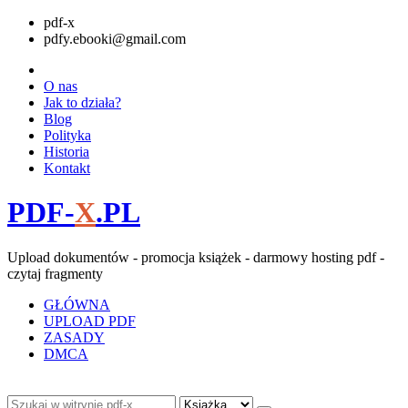
pdf-x
pdfy.ebooki@gmail.com
O nas
Jak to działa?
Blog
Polityka
Historia
Kontakt
PDF-
X
.PL
Upload dokumentów - promocja książek - darmowy hosting pdf -
czytaj fragmenty
GŁÓWNA
UPLOAD PDF
ZASADY
DMCA