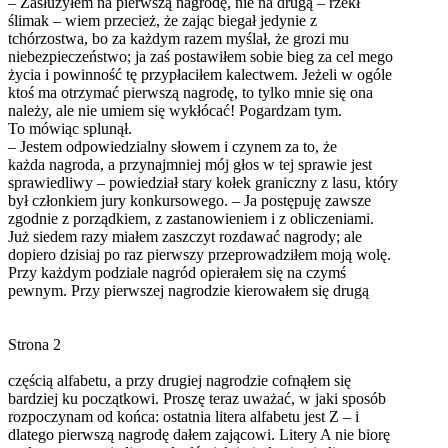
– Zasłużyłem na pierwszą nagrodę, nie na drugą – rzekł
ślimak – wiem przecież, że zając biegał jedynie z
tchórzostwa, bo za każdym razem myślał, że grozi mu
niebezpieczeństwo; ja zaś postawiłem sobie bieg za cel mego
życia i powinność tę przypłaciłem kalectwem. Jeżeli w ogóle
ktoś ma otrzymać pierwszą nagrodę, to tylko mnie się ona
należy, ale nie umiem się wykłócać! Pogardzam tym.
To mówiąc splunął.
– Jestem odpowiedzialny słowem i czynem za to, że
każda nagroda, a przynajmniej mój głos w tej sprawie jest
sprawiedliwy – powiedział stary kołek graniczny z lasu, który
był członkiem jury konkursowego. – Ja postępuję zawsze
zgodnie z porządkiem, z zastanowieniem i z obliczeniami.
Już siedem razy miałem zaszczyt rozdawać nagrody; ale
dopiero dzisiaj po raz pierwszy przeprowadziłem moją wolę.
Przy każdym podziale nagród opierałem się na czymś
pewnym. Przy pierwszej nagrodzie kierowałem się drugą
Strona 2
częścią alfabetu, a przy drugiej nagrodzie cofnąłem się
bardziej ku początkowi. Proszę teraz uważać, w jaki sposób
rozpoczynam od końca: ostatnia litera alfabetu jest Z – i
dlatego pierwszą nagrodę dałem zającowi. Litery A nie biorę