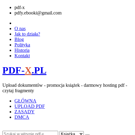
pdf-x
pdfy.ebooki@gmail.com
O nas
Jak to działa?
Blog
Polityka
Historia
Kontakt
PDF-
X
.PL
Upload dokumentów - promocja książek - darmowy hosting pdf -
czytaj fragmenty
GŁÓWNA
UPLOAD PDF
ZASADY
DMCA