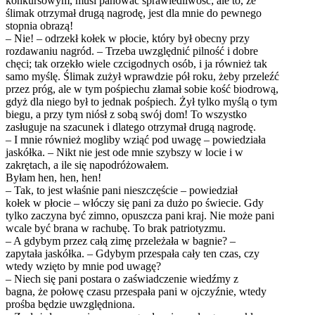
konkursowym, musi panować sprawiedliwość; ale to, że
ślimak otrzymał drugą nagrodę, jest dla mnie do pewnego
stopnia obrazą!
– Nie! – odrzekł kołek w płocie, który był obecny przy
rozdawaniu nagród. – Trzeba uwzględnić pilność i dobre
chęci; tak orzekło wiele czcigodnych osób, i ja również tak
samo myślę. Ślimak zużył wprawdzie pół roku, żeby przeleźć
przez próg, ale w tym pośpiechu złamał sobie kość biodrową,
gdyż dla niego był to jednak pośpiech. Żył tylko myślą o tym
biegu, a przy tym niósł z sobą swój dom! To wszystko
zasługuje na szacunek i dlatego otrzymał drugą nagrodę.
– I mnie również mogliby wziąć pod uwagę – powiedziała
jaskółka. – Nikt nie jest ode mnie szybszy w locie i w
zakrętach, a ile się napodróżowałem.
Byłam hen, hen, hen!
– Tak, to jest właśnie pani nieszczęście – powiedział
kołek w płocie – włóczy się pani za dużo po świecie. Gdy
tylko zaczyna być zimno, opuszcza pani kraj. Nie może pani
wcale być brana w rachubę. To brak patriotyzmu.
– A gdybym przez całą zimę przeleżała w bagnie? –
zapytała jaskółka. – Gdybym przespała cały ten czas, czy
wtedy wzięto by mnie pod uwagę?
– Niech się pani postara o zaświadczenie wiedźmy z
bagna, że połowę czasu przespała pani w ojczyźnie, wtedy
prośba będzie uwzględniona.