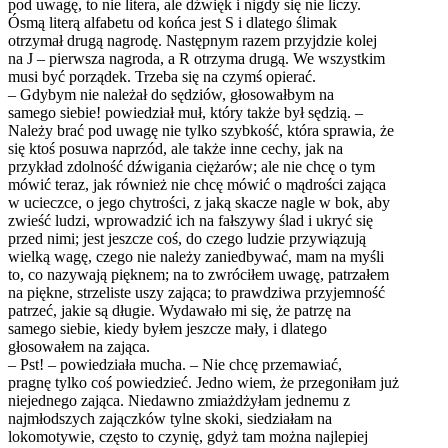
pod uwagę, to nie litera, ale dźwięk i nigdy się nie liczy.
Ósmą literą alfabetu od końca jest S i dlatego ślimak
otrzymał drugą nagrodę. Następnym razem przyjdzie kolej
na J – pierwsza nagroda, a R otrzyma drugą. We wszystkim
musi być porządek. Trzeba się na czymś opierać.
– Gdybym nie należał do sędziów, głosowałbym na
samego siebie! powiedział muł, który także był sędzią. –
Należy brać pod uwagę nie tylko szybkość, która sprawia, że
się ktoś posuwa naprzód, ale także inne cechy, jak na
przykład zdolność dźwigania ciężarów; ale nie chcę o tym
mówić teraz, jak również nie chcę mówić o mądrości zająca
w ucieczce, o jego chytrości, z jaką skacze nagle w bok, aby
zwieść ludzi, wprowadzić ich na fałszywy ślad i ukryć się
przed nimi; jest jeszcze coś, do czego ludzie przywiązują
wielką wagę, czego nie należy zaniedbywać, mam na myśli
to, co nazywają pięknem; na to zwróciłem uwagę, patrzałem
na piękne, strzeliste uszy zająca; to prawdziwa przyjemność
patrzeć, jakie są długie. Wydawało mi się, że patrzę na
samego siebie, kiedy byłem jeszcze mały, i dlatego
głosowałem na zająca.
– Pst! – powiedziała mucha. – Nie chcę przemawiać,
pragnę tylko coś powiedzieć. Jedno wiem, że przegoniłam już
niejednego zająca. Niedawno zmiażdżyłam jednemu z
najmłodszych zajączków tylne skoki, siedziałam na
lokomotywie, często to czynię, gdyż tam można najlepiej