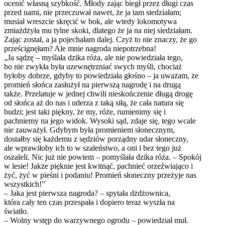
ocenić własną szybkość. Młody zając biegł przez długi czas
przed nami, nie przeczuwał nawet, że ja tam siedziałam;
musiał wreszcie skręcić w bok, ale wtedy lokomotywa
zmiażdżyła mu tylne skoki, dlatego że ja na niej siedziałam.
Zając został, a ja pojechałam dalej. Czyż to nie znaczy, że go
prześcignęłam? Ale mnie nagroda niepotrzebna!
„Ja sądzę – myślała dzika róża, ale nie powiedziała tego,
bo nie zwykła była uzewnętrzniać swych myśli, chociaż
byłoby dobrze, gdyby to powiedziała głośno – ja uważam, że
promień słońca zasłużył na pierwszą nagrodę i na drugą
także. Przelatuje w jednej chwili nieskończenie długą drogę
od słońca aż do nas i uderza z taką siłą, że cała natura się
budzi; jest taki piękny, że my, róże, rumienimy się i
pachniemy na jego widok. Wysoki sąd, zdaje się, tego wcale
nie zauważył. Gdybym była promieniem słonecznym,
dostałby się każdemu z sędziów porządny udar słoneczny,
ale wprawiłoby ich to w szaleństwo, a oni i bez tego już
oszaleli. Nic już nie powiem – pomyślała dzika róża. – Spokój
w lesie! Jakże pięknie jest kwitnąć, pachnieć orzeźwiająco i
żyć, żyć w pieśni i podaniu! Promień słoneczny przeżyje nas
wszystkich!”
– Jaka jest pierwsza nagroda? – spytała dżdżownica,
która cały ten czas przespała i dopiero teraz wyszła na
światło.
– Wolny wstęp do warzywnego ogrodu – powiedział muł.