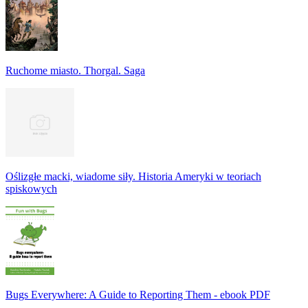
Ruchome miasto. Thorgal. Saga
Oślizgłe macki, wiadome siły. Historia Ameryki w teoriach
spiskowych
Bugs Everywhere: A Guide to Reporting Them - ebook PDF