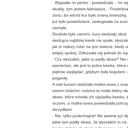
- Wypadło mi piórko - powiedziała. - Im si
skubię, tym jestem ładniejsza. - Powiedział
żartu, bo wśród kur była znaną śmieszką,
już było powiedziane, zasługiwała na sza
zasnęła.
Dookoła było ciemno; kury siedziały obok 
siedząca najbliżej kwoki nie spała; słyszała
jak to należy robić na tym świecie, kiedy 
święty spokój. Odezwała się jednak do sąs
- Czy słyszałaś, jakie tu padły słowa? Nie
wymieniać, ale jest tu jedna kwoka, która 
pięknie wyglądać; gdybym była kogutem, 
pogardę.
A nad kurami siedziała matka-sowa z sow
swoimi dziećmi; rodzina ta miała dobry słu
słowo, które mówiła ich sąsiadka-kwoka; 
oczami, a matka-sowa powiedziała potrz
skrzydłami:
- Nie, tylko posłuchajcie! Ale pewnie już sł
jakie tam padły słowa. Ja słyszałam to na