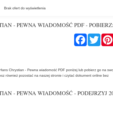
IAN - PEWNA WIADOMOŚĆ PDF - POBIERZ
F
T
a
w
c
i
e
t
b
t
o
e
o
r
k
Hans Chrystian - Pewna wiadomość PDF poniżej lub pobierz go na swo
esz również pozostać na naszej stronie i czytać dokument online bez
IAN - PEWNA WIADOMOŚĆ - PODEJRZYJ 2