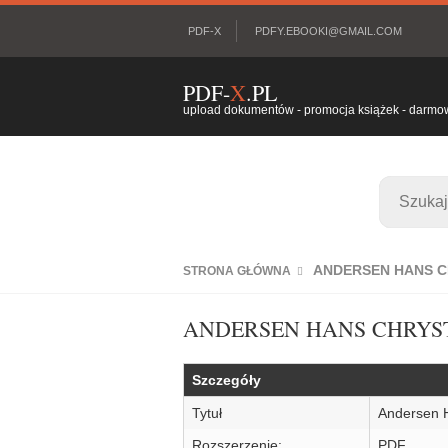
PDF-X
PDFY.EBOOKI@GMAIL.COM
PDF-
X
.PL
upload dokumentów - promocja książek - darmowy
ANDERSEN HANS C
STRONA GŁÓWNA
ANDERSEN HANS CHRYS
Szczegóły
Tytuł
Andersen 
Rozszerzenie:
PDF