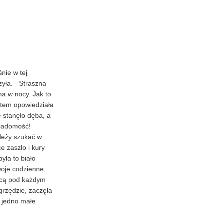
nie w tej
zyła. - Straszna
ma w nocy. Jak to
potem opowiedziała
 stanęło dęba, a
wiadomość!
leży szukać w
e zaszło i kury
yła to biało
woje codzienne,
ącą pod każdym
grzędzie, zaczęła
j jedno małe