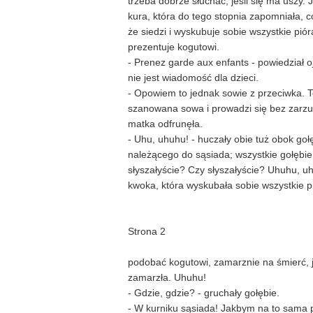
trzeba dobrze słuchać, jeśli się ma uszy. 
kura, która do tego stopnia zapomniała, c
że siedzi i wyskubuje sobie wszystkie pióra
prezentuje kogutowi.
- Prenez garde aux enfants - powiedział o
nie jest wiadomość dla dzieci.
- Opowiem to jednak sowie z przeciwka. 
szanowana sowa i prowadzi się bez zarzu
matka odfrunęła.
- Uhu, uhuhu! - huczały obie tuż obok goł
należącego do sąsiada; wszystkie gołębie
słyszałyście? Czy słyszałyście? Uhuhu, u
kwoka, która wyskubała sobie wszystkie pi
Strona 2
podobać kogutowi, zamarznie na śmierć, je
zamarzła. Uhuhu!
- Gdzie, gdzie? - gruchały gołębie.
- W kurniku sąsiada! Jakbym na to sama p