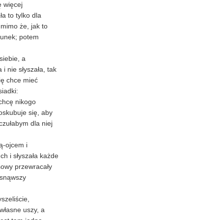
ę więcej
a to tylko dla
 mimo że, jak to
cunek; potem
siebie, a
 i nie słyszała, tak
się chce mieć
iadki:
 chcę nikogo
oskubuje się, aby
czułabym dla niej
ą-ojcem i
ch i słyszała każde
sowy przewracały
ąsnąwszy
yszeliście,
 własne uszy, a