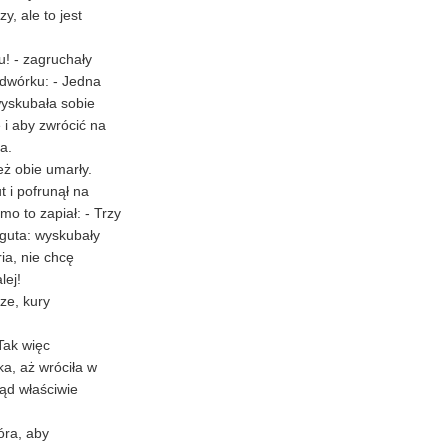
, ale to jest
! - zagruchały
odwórku: - Jedna
wyskubała sobie
 i aby zwrócić na
a.
eż obie umarły.
t i pofrunął na
mo to zapiał: - Trzy
oguta: wyskubały
ria, nie chcę
lej!
rze, kury
 Tak więc
ka, aż wróciła w
ąd właściwie
óra, aby