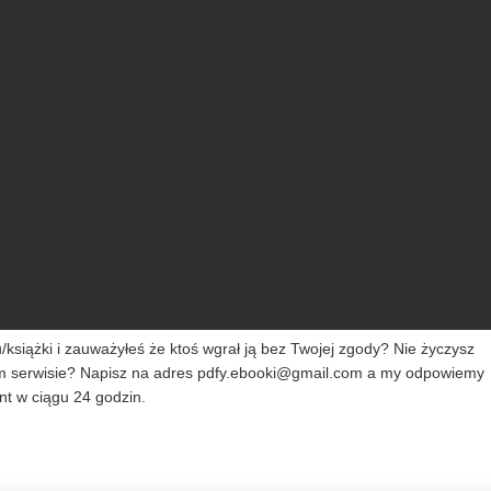
siążki i zauważyłeś że ktoś wgrał ją bez Twojej zgody? Nie życzysz
m serwisie? Napisz na adres
pdfy.ebooki@gmail.com
a my odpowiemy
t w ciągu 24 godzin.