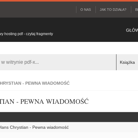
O NAS
JAK TO DZIAŁA?
B
GŁÓ
 hosting pdf - czytaj fragmenty
HRYSTIAN - PEWNA WIADOMOŚĆ
TIAN - PEWNA WIADOMOŚĆ
Hans Chrystian - Pewna wiadomość