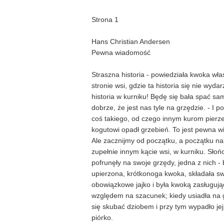
Strona 1
Hans Christian Andersen
Pewna wiadomość
Straszna historia - powiedziała kwoka właś
stronie wsi, gdzie ta historia się nie wydar
historia w kurniku! Będę się bała spać sa
dobrze, że jest nas tyle na grzędzie. - I 
coś takiego, od czego innym kurom pierze
kogutowi opadł grzebień. To jest pewna 
Ale zacznijmy od początku, a początku na
zupełnie innym kącie wsi, w kurniku. Słońc
pofrunęły na swoje grzędy, jedna z nich - b
upierzona, krótkonoga kwoka, składała s
obowiązkowe jajko i była kwoką zasługuj
względem na szacunek; kiedy usiadła na 
się skubać dziobem i przy tym wypadło je
piórko.