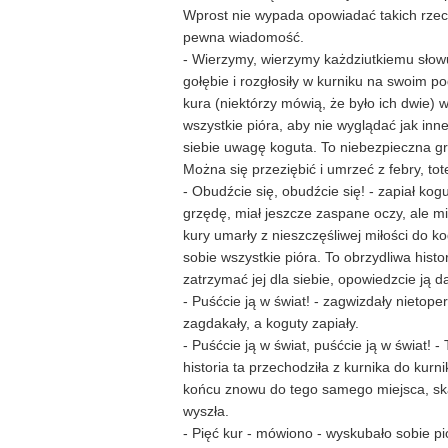
Wprost nie wypada opowiadać takich rzeczy
pewna wiadomość.
- Wierzymy, wierzymy każdziutkiemu słowu
gołębie i rozgłosiły w kurniku na swoim p
kura (niektórzy mówią, że było ich dwie) 
wszystkie pióra, aby nie wyglądać jak inne
siebie uwagę koguta. To niebezpieczna gr
Można się przeziębić i umrzeć z febry, tot
- Obudźcie się, obudźcie się! - zapiał kogu
grzędę, miał jeszcze zaspane oczy, ale mi
kury umarły z nieszczęśliwej miłości do k
sobie wszystkie pióra. To obrzydliwa histo
zatrzymać jej dla siebie, opowiedzcie ją da
- Puśćcie ją w świat! - zagwizdały nietope
zagdakały, a koguty zapiały.
- Puśćcie ją w świat, puśćcie ją w świat! -
historia ta przechodziła z kurnika do kurni
końcu znowu do tego samego miejsca, sk
wyszła.
- Pięć kur - mówiono - wyskubało sobie pi