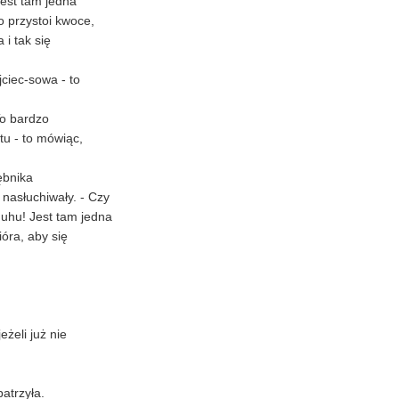
Jest tam jedna
o przystoi kwoce,
 i tak się
jciec-sowa - to
To bardzo
tu - to mówiąc,
ębnika
 nasłuchiwały. - Czy
huhu! Jest tam jedna
óra, aby się
żeli już nie
atrzyła.