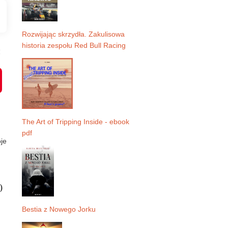
Rozwijając skrzydła. Zakulisowa
historia zespołu Red Bull Racing
:
P
i
n
t
e
r
e
The Art of Tripping Inside - ebook
s
pdf
t
je
0
Bestia z Nowego Jorku