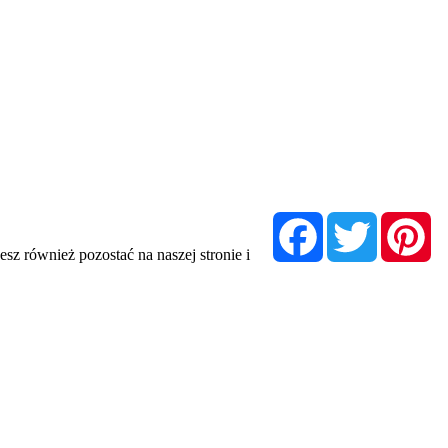
Facebook
Twitter
Pi
sz również pozostać na naszej stronie i