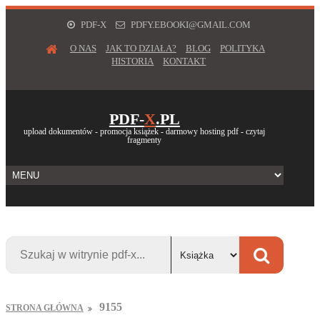
PDF-X
PDFY.EBOOKI@GMAIL.COM
O NAS
JAK TO DZIAŁA?
BLOG
POLITYKA
HISTORIA
KONTAKT
PDF-
X
.PL
upload dokumentów - promocja książek - darmowy hosting pdf - czytaj
fragmenty
9155
STRONA GŁÓWNA