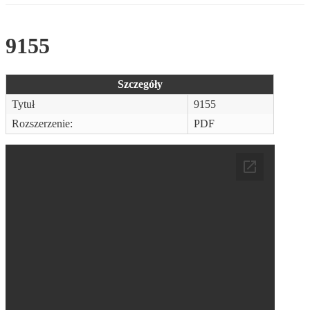
9155
Szczegóły
Tytuł
9155
Rozszerzenie:
PDF