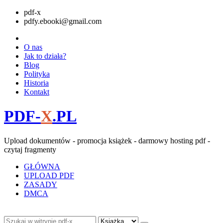
pdf-x
pdfy.ebooki@gmail.com
O nas
Jak to działa?
Blog
Polityka
Historia
Kontakt
PDF-
X
.PL
Upload dokumentów - promocja książek - darmowy hosting pdf -
czytaj fragmenty
GŁÓWNA
UPLOAD PDF
ZASADY
DMCA