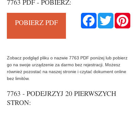
7763 PDF - POBIERZ:
F
T
P
POBIERZ PDF
a
w
i
c
i
n
e
t
t
b
t
e
o
e
r
o
r
e
k
s
t
Zobacz podgląd pliku o nazwie 7763 PDF poniżej lub pobierz
go na swoje urządzenie za darmo bez rejestracji. Możesz
również pozostać na naszej stronie i czytać dokument online
bez limitów.
7763 - PODEJRZYJ 20 PIERWSZYCH
STRON: