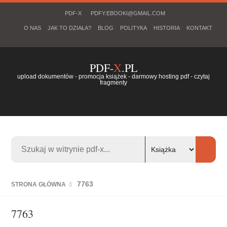
PDF-X
PDFY.EBOOKI@GMAIL.COM
O NAS
JAK TO DZIAŁA?
BLOG
POLITYKA
HISTORIA
KONTAKT
PDF-
X
.PL
upload dokumentów - promocja książek - darmowy hosting pdf - czytaj
fragmenty
7763
STRONA GŁÓWNA
7763