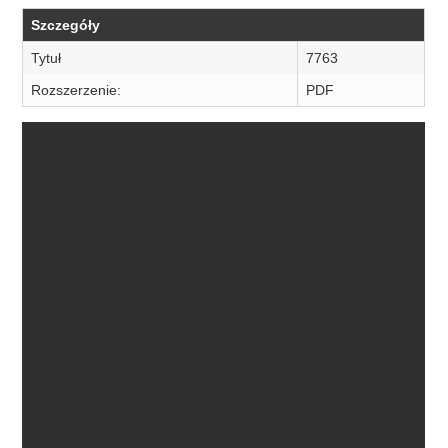
Szczegóły
Tytuł
7763
Rozszerzenie:
PDF