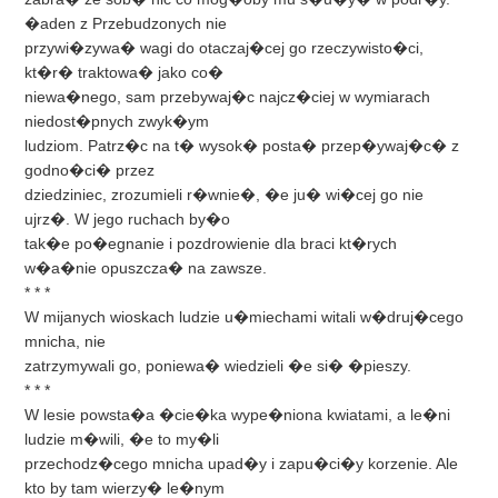
�aden z Przebudzonych nie
przywi�zywa� wagi do otaczaj�cej go rzeczywisto�ci,
kt�r� traktowa� jako co�
niewa�nego, sam przebywaj�c najcz�ciej w wymiarach
niedost�pnych zwyk�ym
ludziom. Patrz�c na t� wysok� posta� przep�ywaj�c� z
godno�ci� przez
dziedziniec, zrozumieli r�wnie�, �e ju� wi�cej go nie
ujrz�. W jego ruchach by�o
tak�e po�egnanie i pozdrowienie dla braci kt�rych
w�a�nie opuszcza� na zawsze.
* * *
W mijanych wioskach ludzie u�miechami witali w�druj�cego
mnicha, nie
zatrzymywali go, poniewa� wiedzieli �e si� �pieszy.
* * *
W lesie powsta�a �cie�ka wype�niona kwiatami, a le�ni
ludzie m�wili, �e to my�li
przechodz�cego mnicha upad�y i zapu�ci�y korzenie. Ale
kto by tam wierzy� le�nym