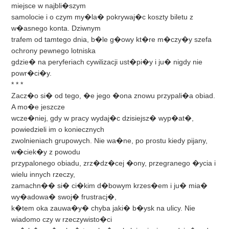
miejsce w najbli�szym
samolocie i o czym my�la� pokrywaj�c koszty biletu z
w�asnego konta. Dziwnym
trafem od tamtego dnia, b�le g�owy kt�re m�czy�y szefa
ochrony pewnego lotniska
gdzie� na peryferiach cywilizacji ust�pi�y i ju� nigdy nie
powr�ci�y.
* * *
Zacz�o si� od tego, �e jego �ona znowu przypali�a obiad.
A mo�e jeszcze
wcze�niej, gdy w pracy wydaj�c dzisiejsz� wyp�at�,
powiedzieli im o koniecznych
zwolnieniach grupowych. Nie wa�ne, po prostu kiedy pijany,
w�ciek�y z powodu
przypalonego obiadu, zrz�dz�cej �ony, przegranego �ycia i
wielu innych rzeczy,
zamachn�� si� ci�kim d�bowym krzes�em i ju� mia�
wy�adowa� swoj� frustracj�,
k�tem oka zauwa�y� chyba jaki� b�ysk na ulicy. Nie
wiadomo czy w rzeczywisto�ci