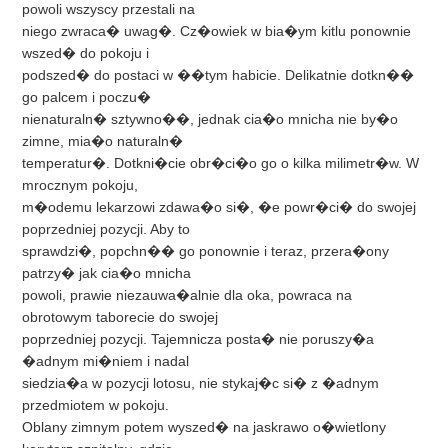
powoli wszyscy przestali na
niego zwraca� uwag�. Cz�owiek w bia�ym kitlu ponownie
wszed� do pokoju i
podszed� do postaci w ��tym habicie. Delikatnie dotkn��
go palcem i poczu�
nienaturaln� sztywno��, jednak cia�o mnicha nie by�o
zimne, mia�o naturaln�
temperatur�. Dotkni�cie obr�ci�o go o kilka milimetr�w. W
mrocznym pokoju,
m�odemu lekarzowi zdawa�o si�, �e powr�ci� do swojej
poprzedniej pozycji. Aby to
sprawdzi�, popchn�� go ponownie i teraz, przera�ony
patrzy� jak cia�o mnicha
powoli, prawie niezauwa�alnie dla oka, powraca na
obrotowym taborecie do swojej
poprzedniej pozycji. Tajemnicza posta� nie poruszy�a
�adnym mi�niem i nadal
siedzia�a w pozycji lotosu, nie stykaj�c si� z �adnym
przedmiotem w pokoju.
Oblany zimnym potem wyszed� na jaskrawo o�wietlony