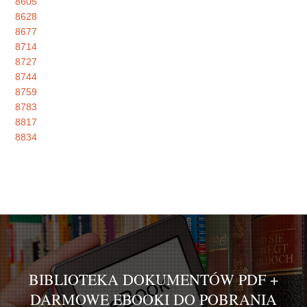
8605
8628
8677
8714
8727
8744
8759
8783
8817
8834
BIBLIOTEKA DOKUMENTÓW PDF +
DARMOWE EBOOKI DO POBRANIA