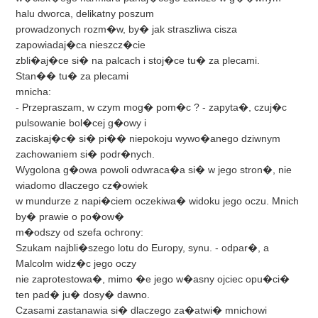
halu dworca, delikatny poszum
prowadzonych rozm�w, by� jak straszliwa cisza
zapowiadaj�ca nieszcz�cie
zbli�aj�ce si� na palcach i stoj�ce tu� za plecami.
Stan�� tu� za plecami
mnicha:
- Przepraszam, w czym mog� pom�c ? - zapyta�, czuj�c
pulsowanie bol�cej g�owy i
zaciskaj�c� si� pi�� niepokoju wywo�anego dziwnym
zachowaniem si� podr�nych.
Wygolona g�owa powoli odwraca�a si� w jego stron�, nie
wiadomo dlaczego cz�owiek
w mundurze z napi�ciem oczekiwa� widoku jego oczu. Mnich
by� prawie o po�ow�
m�odszy od szefa ochrony:
Szukam najbli�szego lotu do Europy, synu. - odpar�, a
Malcolm widz�c jego oczy
nie zaprotestowa�, mimo �e jego w�asny ojciec opu�ci�
ten pad� ju� dosy� dawno.
Czasami zastanawia si� dlaczego za�atwi� mnichowi