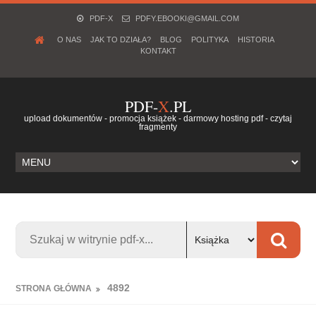
PDF-X
PDFY.EBOOKI@GMAIL.COM
O NAS
JAK TO DZIAŁA?
BLOG
POLITYKA
HISTORIA
KONTAKT
PDF-
X
.PL
upload dokumentów - promocja książek - darmowy hosting pdf - czytaj
fragmenty
4892
STRONA GŁÓWNA