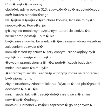
Robi� w�a�nie nocny
obch�d, gdy w pokoju 313, zauwa�y� co� niepokoj�cego,
co� bardzo niepokoj�cego.
Na ��ku le�a�a ci�ko chora kobieta, lecz nie to by�o
niepokoj�ce. Powy�ej jej
g�owy, na metalowym szpitalnym taborecie siedzia�a
nieruchomo posta�. To te� nie
by�o niesamowite, bo wiedzia� �e czasami wbrew wszelkim
zaleceniom pozwala si�
komu� z rodziny czuwa� przy chorym. Niepokoj�cy by�
wygl�d czuwaj�cego, by� to
�ywcem przeniesiony z film�w podr�niczych buddyjski
mnich, brakowa�o mu tylko
�ebraczej miseczki. Siedzia� w pozycji lotosu na taborecie i
by� nieruchomy;
zbyt nieruchomy zdaniem lekarza. Wyszed� i od piel�gniarki
dowiedzia� si�, �e
mnich siedzi tak ju� trzeci� dob� i nie daje si� z nim
nawi�za� �adnego
kontaktu. Personel w ko�cu zaprzesta� go nagabywa� i