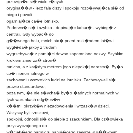
przewija�o si� wiele r�nych
orygina��w - lecz fala ciszy i spokoju rozp�ywaj�ca si� od
niego i powoli
ogarniaj�ce ca�e lotnisko.
Poderwa� si� i szybko - dopinaj�c kabur� - wybieg� z
centrali. Gdy wypad� do
g��wnego holu, mnich sta� przed rozk�adem lot�w i
wygl�da� jakby z trudem
wygrzebywa� z pami�ci dawno zapomniane nazwy. Szybkim
krokiem zmierza� stron�
mnicha, a z ka�dym metrem jego niepok�j narasta�. By�o
co� nienormalnego w
zachowaniu wszystkich ludzi na lotnisku. Zachowywali si�
prawie standardowo,
poza tym, �e nie s�ycha� by�o �adnych normalnych w
tych warunkach odg�os�w
k��tni, okrzyk�w niezadowolenia i wrzask�w dzieci.
Wszyscy byli rzeczowi,
spokojni, odnosili si� do siebie z szacunkiem. Dla cz�owieka
przyzwyczajonego do
w�ciek�ego harmidru panuj�cego zawsze w g��wnym