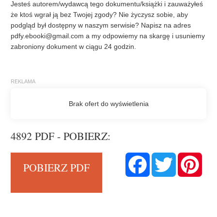
Jesteś autorem/wydawcą tego dokumentu/książki i zauważyłeś
że ktoś wgrał ją bez Twojej zgody? Nie życzysz sobie, aby
podgląd był dostępny w naszym serwisie? Napisz na adres
pdfy.ebooki@gmail.com
a my odpowiemy na skargę i usuniemy
zabroniony dokument w ciągu 24 godzin.
4892 PDF - POBIERZ:
F
T
P
POBIERZ PDF
a
w
i
c
i
n
e
t
t
b
t
e
o
e
r
o
r
e
k
s