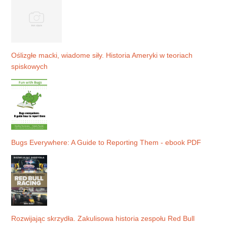
Oślizgłe macki, wiadome siły. Historia Ameryki w teoriach
spiskowych
Bugs Everywhere: A Guide to Reporting Them - ebook PDF
Rozwijając skrzydła. Zakulisowa historia zespołu Red Bull