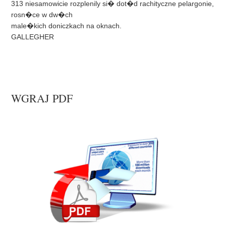
313 niesamowicie rozplenily si� dot�d rachityczne pelargonie,
rosn�ce w dw�ch
male�kich doniczkach na oknach.
GALLEGHER
WGRAJ PDF