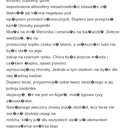
korytarz szpitalny, gdzie
wspomnienie atmosfery niesamowito�ci zdawa�o si�
blakn�� jak b�ona negatywu pod
wp�ywem promieni s�onecznych. Dopiero tam przejrza�
kart� choroby pacjentki.
Mia�a na imi� Weronika i umiera�a na bia�aczk�. Dobrze
wiedzia�, �e na
przeszczep szpiku czeka si� latami, a wi�kszo�ci ludzi nie
by�o sta� na jego
zakup na czarnym rynku. Chora by�a jeszcze m�oda i
ca�kiem �adna, nawet pomimo
wyniszczaj�cej choroby. Jednak w tym stadium nie by�o dla
niej �adnej nadziei.
Dopiero teraz, przypomnia� sobie twarz siedz�cego w jej
pokoju osobnika
skojarzy�, �e nie jest on Azjat�; mia� typowe rysy
s�owia�skie.
Nast�pnego wieczoru znowu mia� obch�d, lecz teraz nie
zwr�ci� zbytniej uwagi na
mnicha, kt�ry ju� dla wszystkich sta� si� elementem
wyposa�enia wn�trza tego