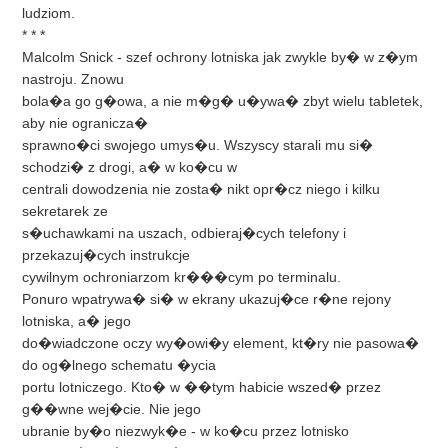
ludziom.
* * *
Malcolm Snick - szef ochrony lotniska jak zwykle by� w z�ym
nastroju. Znowu
bola�a go g�owa, a nie m�g� u�ywa� zbyt wielu tabletek,
aby nie ogranicza�
sprawno�ci swojego umys�u. Wszyscy starali mu si�
schodzi� z drogi, a� w ko�cu w
centrali dowodzenia nie zosta� nikt opr�cz niego i kilku
sekretarek ze
s�uchawkami na uszach, odbieraj�cych telefony i
przekazuj�cych instrukcje
cywilnym ochroniarzom kr���cym po terminalu.
Ponuro wpatrywa� si� w ekrany ukazuj�ce r�ne rejony
lotniska, a� jego
do�wiadczone oczy wy�owi�y element, kt�ry nie pasowa�
do og�lnego schematu �ycia
portu lotniczego. Kto� w ��tym habicie wszed� przez
g��wne wej�cie. Nie jego
ubranie by�o niezwyk�e - w ko�cu przez lotnisko