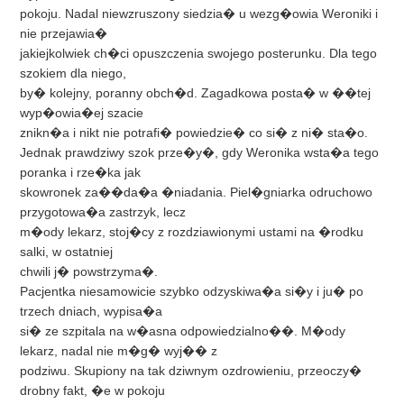
pokoju. Nadal niewzruszony siedzia� u wezg�owia Weroniki i
nie przejawia�
jakiejkolwiek ch�ci opuszczenia swojego posterunku. Dla tego
szokiem dla niego,
by� kolejny, poranny obch�d. Zagadkowa posta� w ��tej
wyp�owia�ej szacie
znikn�a i nikt nie potrafi� powiedzie� co si� z ni� sta�o.
Jednak prawdziwy szok prze�y�, gdy Weronika wsta�a tego
poranka i rze�ka jak
skowronek za��da�a �niadania. Piel�gniarka odruchowo
przygotowa�a zastrzyk, lecz
m�ody lekarz, stoj�cy z rozdziawionymi ustami na �rodku
salki, w ostatniej
chwili j� powstrzyma�.
Pacjentka niesamowicie szybko odzyskiwa�a si�y i ju� po
trzech dniach, wypisa�a
si� ze szpitala na w�asna odpowiedzialno��. M�ody
lekarz, nadal nie m�g� wyj�� z
podziwu. Skupiony na tak dziwnym ozdrowieniu, przeoczy�
drobny fakt, �e w pokoju