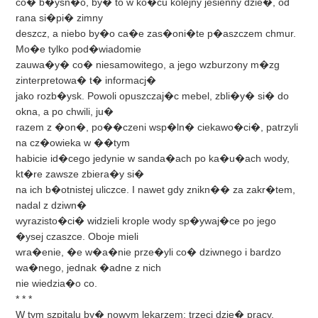
co� b�ysn�o, by� to w ko�cu kolejny jesienny dzie�, od
rana si�pi� zimny
deszcz, a niebo by�o ca�e zas�oni�te p�aszczem chmur.
Mo�e tylko pod�wiadomie
zauwa�y� co� niesamowitego, a jego wzburzony m�zg
zinterpretowa� t� informacj�
jako rozb�ysk. Powoli opuszczaj�c mebel, zbli�y� si� do
okna, a po chwili, ju�
razem z �on�, po��czeni wsp�ln� ciekawo�ci�, patrzyli
na cz�owieka w ��tym
habicie id�cego jedynie w sanda�ach po ka�u�ach wody,
kt�re zawsze zbiera�y si�
na ich b�otnistej uliczce. I nawet gdy znikn�� za zakr�tem,
nadal z dziwn�
wyrazisto�ci� widzieli krople wody sp�ywaj�ce po jego
�ysej czaszce. Oboje mieli
wra�enie, �e w�a�nie prze�yli co� dziwnego i bardzo
wa�nego, jednak �adne z nich
nie wiedzia�o co.
* * *
W tym szpitalu by� nowym lekarzem; trzeci dzie� pracy.