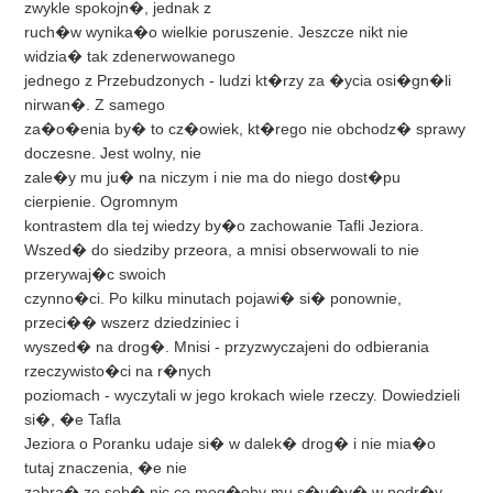
zwykle spokojn�, jednak z
ruch�w wynika�o wielkie poruszenie. Jeszcze nikt nie
widzia� tak zdenerwowanego
jednego z Przebudzonych - ludzi kt�rzy za �ycia osi�gn�li
nirwan�. Z samego
za�o�enia by� to cz�owiek, kt�rego nie obchodz� sprawy
doczesne. Jest wolny, nie
zale�y mu ju� na niczym i nie ma do niego dost�pu
cierpienie. Ogromnym
kontrastem dla tej wiedzy by�o zachowanie Tafli Jeziora.
Wszed� do siedziby przeora, a mnisi obserwowali to nie
przerywaj�c swoich
czynno�ci. Po kilku minutach pojawi� si� ponownie,
przeci�� wszerz dziedziniec i
wyszed� na drog�. Mnisi - przyzwyczajeni do odbierania
rzeczywisto�ci na r�nych
poziomach - wyczytali w jego krokach wiele rzeczy. Dowiedzieli
si�, �e Tafla
Jeziora o Poranku udaje si� w dalek� drog� i nie mia�o
tutaj znaczenia, �e nie
zabra� ze sob� nic co mog�oby mu s�u�y� w podr�y.