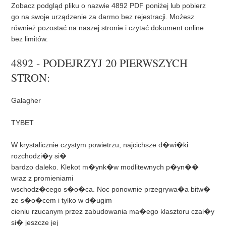
t
Zobacz podgląd pliku o nazwie 4892 PDF poniżej lub pobierz
go na swoje urządzenie za darmo bez rejestracji. Możesz
również pozostać na naszej stronie i czytać dokument online
bez limitów.
4892 - PODEJRZYJ 20 PIERWSZYCH
STRON:
Galagher
TYBET
W krystalicznie czystym powietrzu, najcichsze d�wi�ki
rozchodzi�y si�
bardzo daleko. Klekot m�ynk�w modlitewnych p�yn��
wraz z promieniami
wschodz�cego s�o�ca. Noc ponownie przegrywa�a bitw�
ze s�o�cem i tylko w d�ugim
cieniu rzucanym przez zabudowania ma�ego klasztoru czai�y
si� jeszcze jej