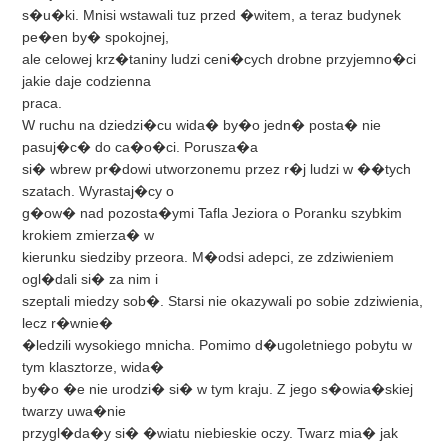
s�u�ki. Mnisi wstawali tuz przed �witem, a teraz budynek
pe�en by� spokojnej,
ale celowej krz�taniny ludzi ceni�cych drobne przyjemno�ci
jakie daje codzienna
praca.
W ruchu na dziedzi�cu wida� by�o jedn� posta� nie
pasuj�c� do ca�o�ci. Porusza�a
si� wbrew pr�dowi utworzonemu przez r�j ludzi w ��tych
szatach. Wyrastaj�cy o
g�ow� nad pozosta�ymi Tafla Jeziora o Poranku szybkim
krokiem zmierza� w
kierunku siedziby przeora. M�odsi adepci, ze zdziwieniem
ogl�dali si� za nim i
szeptali miedzy sob�. Starsi nie okazywali po sobie zdziwienia,
lecz r�wnie�
�ledzili wysokiego mnicha. Pomimo d�ugoletniego pobytu w
tym klasztorze, wida�
by�o �e nie urodzi� si� w tym kraju. Z jego s�owia�skiej
twarzy uwa�nie
przygl�da�y si� �wiatu niebieskie oczy. Twarz mia� jak