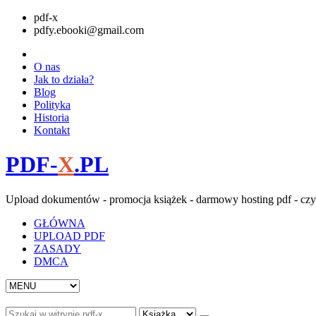
pdf-x
pdfy.ebooki@gmail.com
O nas
Jak to działa?
Blog
Polityka
Historia
Kontakt
PDF-
X
.PL
Upload dokumentów - promocja książek - darmowy hosting pdf - czy
GŁÓWNA
UPLOAD PDF
ZASADY
DMCA