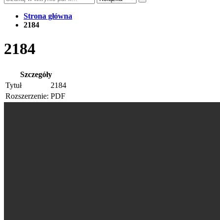
Strona główna
2184
2184
Szczegóły
Tytuł
2184
Rozszerzenie:
PDF