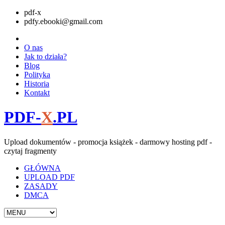
pdf-x
pdfy.ebooki@gmail.com
O nas
Jak to działa?
Blog
Polityka
Historia
Kontakt
PDF-
X
.PL
Upload dokumentów - promocja książek - darmowy hosting pdf -
czytaj fragmenty
GŁÓWNA
UPLOAD PDF
ZASADY
DMCA