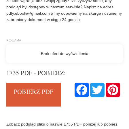
że ktoś wgrał ją bez Twojej zgody? Nie życzysz sobie, aby
podgląd był dostępny w naszym serwisie? Napisz na adres
pdfy.ebooki@gmail.com
a my odpowiemy na skargę i usuniemy
zabroniony dokument w ciągu 24 godzin.
1735 PDF - POBIERZ:
F
T
P
POBIERZ PDF
a
w
i
c
i
n
e
t
t
b
t
e
o
e
r
o
r
e
k
s
t
Zobacz podgląd pliku o nazwie 1735 PDF poniżej lub pobierz