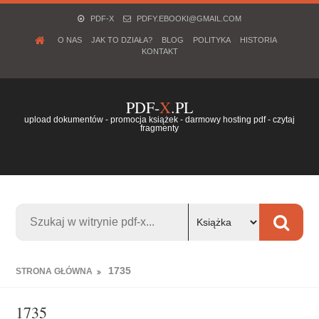
PDF-X
PDFY.EBOOKI@GMAIL.COM
O NAS
JAK TO DZIAŁA?
BLOG
POLITYKA
HISTORIA
KONTAKT
PDF-
X
.PL
upload dokumentów - promocja książek - darmowy hosting pdf - czytaj
fragmenty
1735
STRONA GŁÓWNA
1735