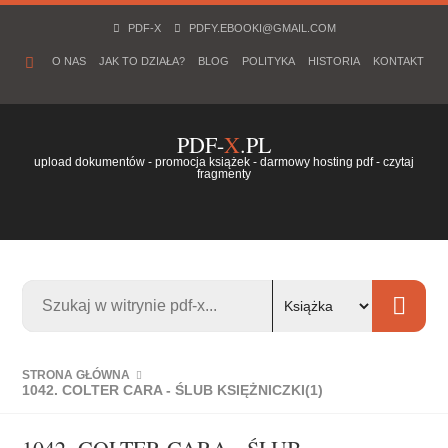
PDF-X
PDFY.EBOOKI@GMAIL.COM
O NAS
JAK TO DZIAŁA?
BLOG
POLITYKA
HISTORIA
KONTAKT
PDF-
X
.PL
upload dokumentów - promocja książek - darmowy hosting pdf - czytaj
fragmenty
STRONA GŁÓWNA
1042. COLTER CARA - ŚLUB KSIĘŻNICZKI(1)