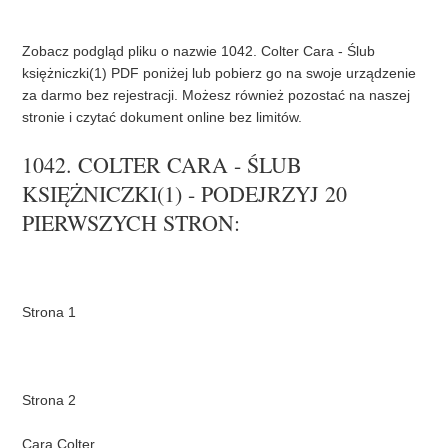
o
r
e
k
s
t
Zobacz podgląd pliku o nazwie 1042. Colter Cara - Ślub
księżniczki(1) PDF poniżej lub pobierz go na swoje urządzenie
za darmo bez rejestracji. Możesz również pozostać na naszej
stronie i czytać dokument online bez limitów.
1042. COLTER CARA - ŚLUB
KSIĘŻNICZKI(1) - PODEJRZYJ 20
PIERWSZYCH STRON: