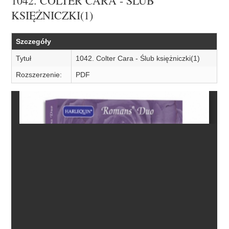
1042. COLTER CARA - ŚLUB
KSIĘŻNICZKI(1)
Szczegóły
Tytuł
1042. Colter Cara - Ślub księżniczki(1)
Rozszerzenie:
PDF