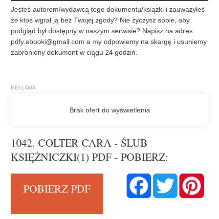
Jesteś autorem/wydawcą tego dokumentu/książki i zauważyłeś
że ktoś wgrał ją bez Twojej zgody? Nie życzysz sobie, aby
podgląd był dostępny w naszym serwisie? Napisz na adres
pdfy.ebooki@gmail.com
a my odpowiemy na skargę i usuniemy
zabroniony dokument w ciągu 24 godzin.
1042. COLTER CARA - ŚLUB
KSIĘŻNICZKI(1) PDF - POBIERZ:
F
T
P
POBIERZ PDF
a
w
i
c
i
n
e
t
t
b
t
e
o
e
r