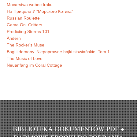
Mocarstwa wobec Iraku
На Прицеле У ”Морского Котика”
Russian Roulette
Game On. Critters
Predicting Storms 101
Ändern
The Rocker's Muse
Bogi i demony. Niepoprawne bajki słowiańskie. Tom 1
The Music of Love
Neuanfang im Coral Cottage
BIBLIOTEKA DOKUMENTÓW PDF +