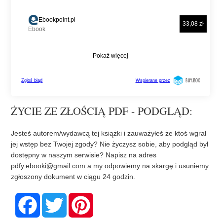
ŻYCIE ZE ZŁOŚCIĄ PDF - PODGLĄD:
Jesteś autorem/wydawcą tej książki i zauważyłeś że ktoś wgrał
jej wstęp bez Twojej zgody? Nie życzysz sobie, aby podgląd był
dostępny w naszym serwisie? Napisz na adres
pdfy.ebooki@gmail.com
a my odpowiemy na skargę i usuniemy
zgłoszony dokument w ciągu 24 godzin.
F
T
P
a
w
i
c
i
n
e
t
t