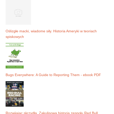
Oślizgłe macki, wiadome siły. Historia Ameryki w teoriach
spiskowych
Bugs Everywhere: A Guide to Reporting Them - ebook PDF
Rozwijając skrzydła. Zakulisowa historia zespołu Red Bull