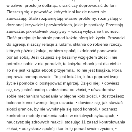
wrażliwe, prosto je dotknąć, urazić czy doprowadzić do furii.
Złoszczą się z powodów, których inni ludzie nawet nie
zauważają. Stale rozpamiętują własne problemy, rozmyślają o
doznanej krzywdzie i przykrościach, jakie je spotkały. Przestają
zauważać jakiekolwiek pozytywy – widzą wyłącznie trudności.
Złość przejmuje kontrolę ponad każdą sferą ich życia. Prowadzi
do agresji, niszczy relacje z ludźmi, skłania do robienia rzeczy,
których później żałują, odbiera spokój i zdolność panowania
ponad sobą. Jeśli czujesz się bezsilny względem złości i nie
potrafisz sobie z nią poradzić, ta książka ebook jest dla ciebie.
To nie jest książka ebook przyjemna. To nie jest książka, która
poprawia samopoczucie. To jest książka, która poprawi twoje
życie i pomoże ci postępować mądrzej. Dzięki niej: • dowiesz
się, czy jesteś osobą uzależnioną od złości, • uświadomisz
sobie mechanizm wpadania w błędne koło złości, • dostrzeżesz
bolesne konsekwencje tego uczucia, • dowiesz się, jak stawiać
złości granice, by nie wymknęła się spod kontroli, • poznasz
konkretne metody radzenia sobie w niełatwych sytuacjach, •
nauczysz się zdrowych reakcji, stosując 11 zasad kontrolowania
złości, • odzyskasz spokój i kontrolę ponad swoim życiem, •