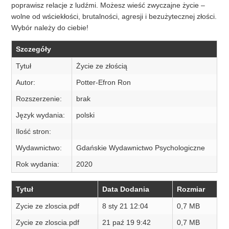
poprawisz relacje z ludźmi. Możesz wieść zwyczajne życie –
wolne od wściekłości, brutalności, agresji i bezużytecznej złości.
Wybór należy do ciebie!
Szczegóły
Tytuł
Życie ze złością
Autor:
Potter-Efron Ron
Rozszerzenie:
brak
Język wydania:
polski
Ilość stron:
Wydawnictwo:
Gdańskie Wydawnictwo Psychologiczne
Rok wydania:
2020
Tytuł
Data Dodania
Rozmiar
Zycie ze zloscia.pdf
8 sty 21 12:04
0,7 MB
Zycie ze zloscia.pdf
21 paź 19 9:42
0,7 MB