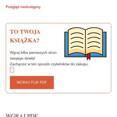
b
t
e
Podgląd niedostępny.
o
e
r
o
r
e
k
s
t
TO TWOJA
KSIĄŻKA?
Wgraj kilka pierwszych stron
swojego dzieła!
Zachęcisz w ten sposób czytelników do zakupu.
WGRAJ PLIK PDF
WGRAJ PDF