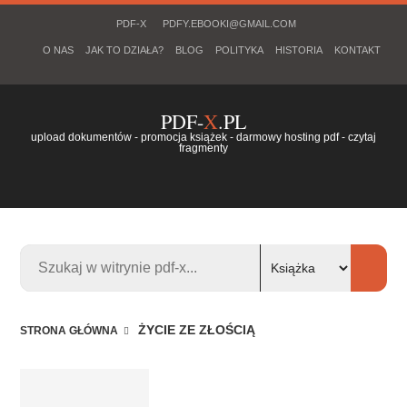
PDF-X
PDFY.EBOOKI@GMAIL.COM
O NAS
JAK TO DZIAŁA?
BLOG
POLITYKA
HISTORIA
KONTAKT
PDF-
X
.PL
upload dokumentów - promocja książek - darmowy hosting pdf - czytaj
fragmenty
ŻYCIE ZE ZŁOŚCIĄ
STRONA GŁÓWNA