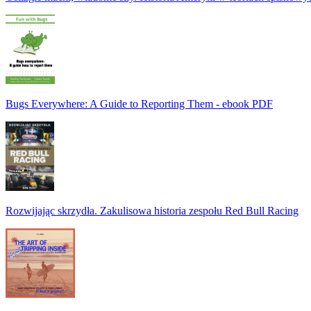
Bugs Everywhere: A Guide to Reporting Them - ebook PDF
Rozwijając skrzydła. Zakulisowa historia zespołu Red Bull Racing