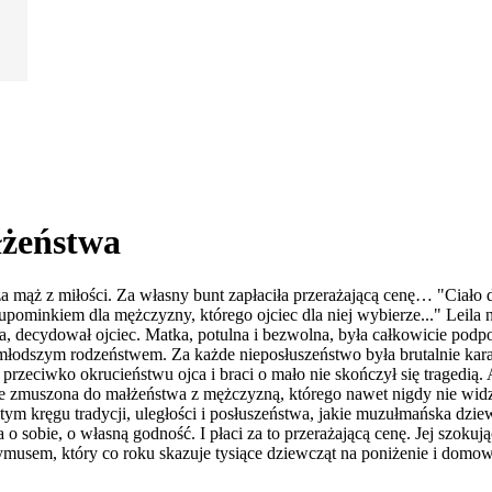
żeństwa
a mąż z miłości. Za własny bunt zapłaciła przerażającą cenę… "Ciało 
minkiem dla mężczyzny, którego ojciec dla niej wybierze..." Leila nar
iła, decydował ojciec. Matka, potulna i bezwolna, była całkowicie pod
młodszym rodzeństwem. Za każde nieposłuszeństwo była brutalnie karan
 przeciwko okrucieństwu ojca i braci o mało nie skończył się tragedią.
 zmuszona do małżeństwa z mężczyzną, którego nawet nigdy nie widziała
klętym kręgu tradycji, uległości i posłuszeństwa, jakie muzułmańska d
obie, o własną godność. I płaci za to przerażającą cenę. Jej szokują
sem, który co roku skazuje tysiące dziewcząt na poniżenie i domow