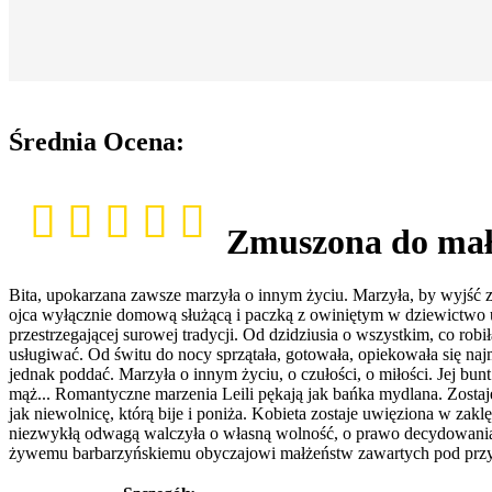
Średnia Ocena:
Zmuszona do mał
Bita, upokarzana zawsze marzyła o innym życiu. Marzyła, by wyjść z
ojca wyłącznie domową służącą i paczką z owiniętym w dziewictwo upo
przestrzegającej surowej tradycji. Od dzidziusia o wszystkim, co rob
usługiwać. Od świtu do nocy sprzątała, gotowała, opiekowała się naj
jednak poddać. Marzyła o innym życiu, o czułości, o miłości. Jej bunt
mąż... Romantyczne marzenia Leili pękają jak bańka mydlana. Zostaje
jak niewolnicę, którą bije i poniża. Kobieta zostaje uwięziona w za
niezwykłą odwagą walczyła o własną wolność, o prawo decydowania o s
żywemu barbarzyńskiemu obyczajowi małżeństw zawartych pod przymu