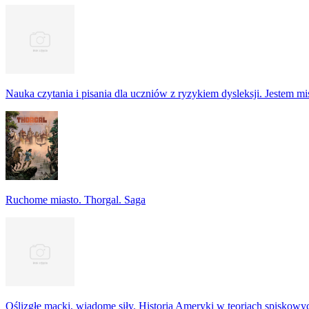
Nauka czytania i pisania dla uczniów z ryzykiem dysleksji. Jestem m
Ruchome miasto. Thorgal. Saga
Oślizgłe macki, wiadome siły. Historia Ameryki w teoriach spiskowy