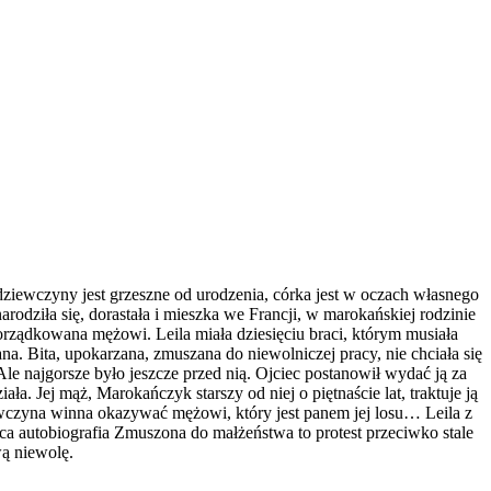
dziewczyny jest grzeszne od urodzenia, córka jest w oczach własnego
odziła się, dorastała i mieszka we Francji, w marokańskiej rodzinie
porządkowana mężowi. Leila miała dziesięciu braci, którym musiała
a. Bita, upokarzana, zmuszana do niewolniczej pracy, nie chciała się
 Ale najgorsze było jeszcze przed nią. Ojciec postanowił wydać ją za
. Jej mąż, Marokańczyk starszy od niej o piętnaście lat, traktuje ją
ziewczyna winna okazywać mężowi, który jest panem jej losu… Leila z
ca autobiografia Zmuszona do małżeństwa to protest przeciwko stale
ą niewolę.