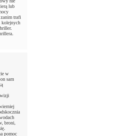
łowy nie
ierą lub
mocy
zanim trafi
u kolejnych
riller.
illera.
cie w
, on sam
ką
wizji
wierniej
 odskocznia
a wodach
, broni,
ię.
 na pomoc