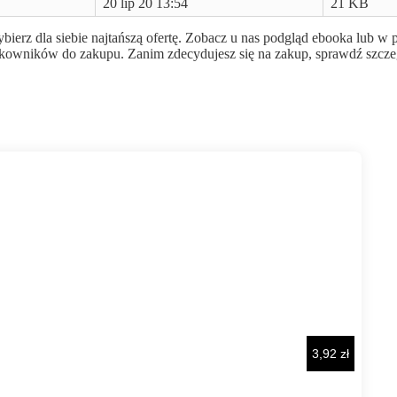
20 lip 20 13:54
21 KB
bierz dla siebie najtańszą ofertę. Zobacz u nas podgląd ebooka lub w
użytkowników do zakupu. Zanim zdecydujesz się na zakup, sprawdź szcz