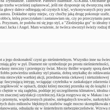
a Trynidadzie. Talibowie. Państwo Islamskie. Al-Kaida. Odcinanie g
ego trzeba wcześniej zaplanować, jeśli nie dysponuje się dwuręczną siek
a głowy dalece odbiegają od czystych ścięć, wykonywanych przy po
utora. Dokładne opisy miejsc, czy choćby jaką drogę pokonuje szafir, 
bbs'a, którą przeczytałam i zastanawiam się, czy po przeczytaniu par
rzyznam, że podoba mi się jego styl, a "Złodziejska gra" to idealny th
ci Jacka i Angel. Mam wrażenie, że twórca stworzył świeży rodzaj thr
 a jego doskonałość czyni go nieśmiertelnym. Wszystko inne na świe
eniają góry w pył. Diament nie symbolizuje po prostu nieśmiertelności
 własny mroczny i przestępczy świat. Mocny thriller wsparty sporą daw
 Hobbs potwierdza unikalny styl pisania, dobrą smykałkę do oddawania
ia niezwykle wartkiej akcji, przedstawienia ciekawej i nietuzinkowej 
c fascynującą intrygę, wciągając czytelnika w zaskakujące zdarzenia i
gółowość w opisach, dzięki której mocniej przenika się do książki i 
o chętnie w nią zagłębia, poddaje jej szczególnemu klimatowi, idealna
em znacznej satysfakcji czytelniczej.Akcja rozgrywa się w Makau i n
przemytu, współczesnych piratów, nielegalnych towarów, narkotyków
rtych dużo milionów błękitnych szafirów nagle mocno skomplikowała s
planowania, odnalazła się w śmiertelnym niebezpieczeństwie. Wzywa