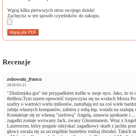
Wgraj kilka pierwszych stron swojego dzieła!
Zachęcisz w ten sposób czytelników do zakupu.
Wgraj plik PDF
Recenzje
zolzowata_franca
2018-03-21
"Złodziejska gra" nie przypadkiem trafiła w moje ręce. Jako, że 
thrillera.Tym razem opowieść rozpoczyna się na wodach Morza Poł
szafiry o wartości wielu milionów, natrafiają też na coś wiele bar
zabija własnych kompanów, zabiera z sobą łup, wsiada na szalupę
Kontaktuje się ze własną "szefową" Angelą, umawia spotkanie i ..
zagadki zostaje wezwany Jack, zwany Ghostmanem. Wraz z Angelą
Laurencem, który pragnie odzyskać zagadkowy skarb z jachtu prz
głowy uważa się za szczególnie haniebny rodzaj zbrodni. Takich mo