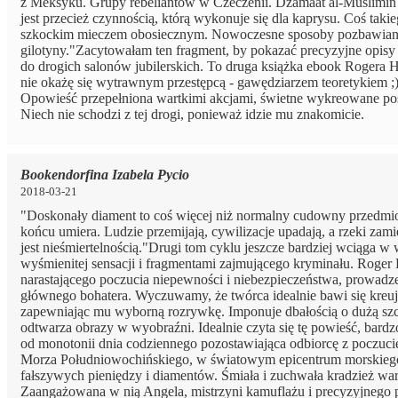
z Meksyku. Grupy rebeliantów w Czeczenii. Dżamaat al-Muslimin n
jest przecież czynnością, którą wykonuje się dla kaprysu. Coś taki
szkockim mieczem obosiecznym. Nowoczesne sposoby pozbawiani
gilotyny."Zacytowałam ten fragment, by pokazać precyzyjne opisy a
do drogich salonów jubilerskich. To druga książka ebook Rogera Ho
nie okażę się wytrawnym przestępcą - gawędziarzem teoretykiem ;). P
Opowieść przepełniona wartkimi akcjami, świetne wykreowane posta
Niech nie schodzi z tej drogi, ponieważ idzie mu znakomicie.
Bookendorfina Izabela Pycio
2018-03-21
"Doskonały diament to coś więcej niż normalny cudowny przedmiot
końcu umiera. Ludzie przemijają, cywilizacje upadają, a rzeki zami
jest nieśmiertelnością."Drugi tom cyklu jeszcze bardziej wciąga w
wyśmienitej sensacji i fragmentami zajmującego kryminału. Roger
narastającego poczucia niepewności i niebezpieczeństwa, prowadzen
głównego bohatera. Wyczuwamy, że twórca idealnie bawi się kreują
zapewniając mu wyborną rozrywkę. Imponuje dbałością o dużą szcze
odtwarza obrazy w wyobraźni. Idealnie czyta się tę powieść, bardz
od monotonii dnia codziennego pozostawiająca odbiorcę z poczuci
Morza Południowochińskiego, w światowym epicentrum morskiego 
fałszywych pieniędzy i diamentów. Śmiała i zuchwała kradzież wa
Zaangażowana w nią Angela, mistrzyni kamuflażu i precyzyjnego 