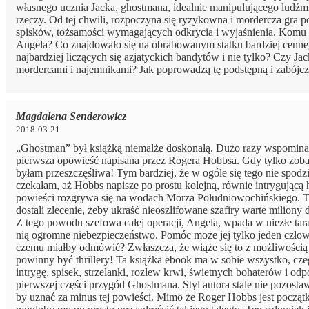
własnego ucznia Jacka, ghostmana, idealnie manipulującego ludźmi
rzeczy. Od tej chwili, rozpoczyna się ryzykowna i mordercza gra 
spisków, tożsamości wymagających odkrycia i wyjaśnienia. Komu i 
Angela? Co znajdowało się na obrabowanym statku bardziej cenne
najbardziej liczących się azjatyckich bandytów i nie tylko? Czy Ja
mordercami i najemnikami? Jak poprowadzą tę podstępną i zabójc
Magdalena Senderowicz
2018-03-21
„Ghostman” był książką niemalże doskonałą. Dużo razy wspominałam 
pierwsza opowieść napisana przez Rogera Hobbsa. Gdy tylko zoba
byłam przeszczęśliwa! Tym bardziej, że w ogóle się tego nie spo
czekałam, aż Hobbs napisze po prostu kolejną, równie intrygującą h
powieści rozgrywa się na wodach Morza Południowochińskiego. To
dostali zlecenie, żeby ukraść nieoszlifowane szafiry warte miliony
Z tego powodu szefowa całej operacji, Angela, wpada w niezłe tarap
nią ogromne niebezpieczeństwo. Pomóc może jej tylko jeden człowi
czemu miałby odmówić? Zwłaszcza, że wiąże się to z możliwością 
powinny być thrillery! Ta książka ebook ma w sobie wszystko, cz
intrygę, spisek, strzelanki, rozlew krwi, świetnych bohaterów i 
pierwszej części przygód Ghostmana. Styl autora stale nie pozostaw
by uznać za minus tej powieści. Mimo że Roger Hobbs jest początk