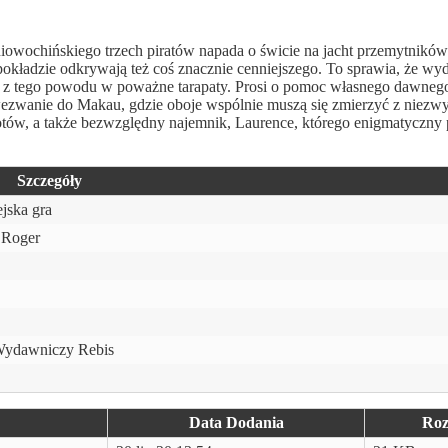
wochińskiego trzech piratów napada o świcie na jacht przemytników.
pokładzie odkrywają też coś znacznie cenniejszego. To sprawia, że wy
 z tego powodu w poważne tarapaty. Prosi o pomoc własnego dawnego
wezwanie do Makau, gdzie oboje wspólnie muszą się zmierzyć z niezw
jnotów, a także bezwzględny najemnik, Laurence, którego enigmatyczn
Szczegóły
ejska gra
 Roger
ydawniczy Rebis
Data Dodania
Roz