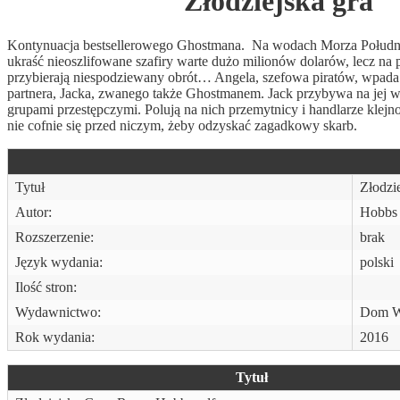
Złodziejska gra
Kontynuacja bestsellerowego Ghostmana. Na wodach Morza Południo
ukraść nieoszlifowane szafiry warte dużo milionów dolarów, lecz na 
przybierają niespodziewany obrót… Angela, szefowa piratów, wpada
partnera, Jacka, zwanego także Ghostmanem. Jack przybywa na jej 
grupami przestępczymi. Polują na nich przemytnicy i handlarze kle
nie cofnie się przed niczym, żeby odzyskać zagadkowy skarb.
Tytuł
Złodzi
Autor:
Hobbs
Rozszerzenie:
brak
Język wydania:
polski
Ilość stron:
Wydawnictwo:
Dom W
Rok wydania:
2016
Tytuł