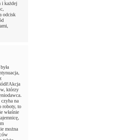
 i każdej
c,
a odcisk
ód
rami,
 była
ntynuacja,
z
wiódł!Akcja
w, którzy
ceniodawca.
e czyha na
 roboty, to
ie właśnie
tajemnicę,
om
znie można
rców