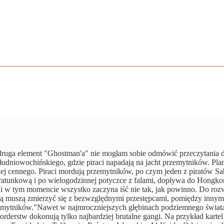
to druga element "Ghostman'a" nie mogłam sobie odmówić przeczytania 
udniowochińskiego, gdzie piraci napadają na jacht przemytników. Pla
dziej cennego. Piraci mordują przemytników, po czym jeden z piratów S
 ratunkową i po wielogodzinnej potyczce z falami, dopływa do Hongko
. i w tym momencie wszystko zaczyna iść nie tak, jak powinno. Do roz
 muszą zmierzyć się z bezwzględnymi przestępcami, pomiędzy innym
emytników."Nawet w najmroczniejszych głębinach podziemnego świata
rderstw dokonują tylko najbardziej brutalne gangi. Na przykład kartel