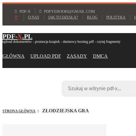
PDF-X
PDFY.EBOOKI@GMAIL.COM
O NAS
JAK TO DZIAŁA?
BLOG
POLITYKA
PDF-
X
.PL
upload dokumentów - promocja książek - darmowy hosting pdf - czytaj fragmenty
GŁÓWNA
UPLOAD PDF
ZASADY
DMCA
ZŁODZIEJSKA GRA
STRONA GŁÓWNA