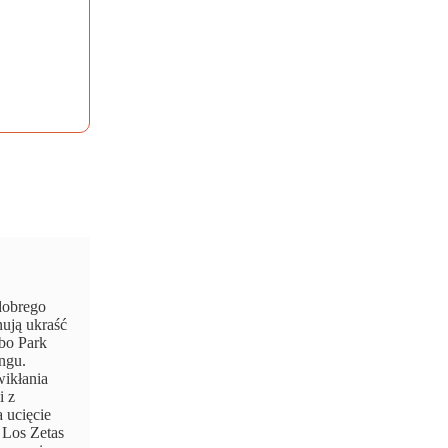
dobrego
nują ukraść
abo Park
ngu.
wikłania
i z
 ucięcie
 Los Zetas