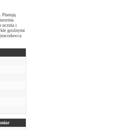
 Planują
darzenia
 ucznia i
ykle groźnymi
y pracodawca
miar