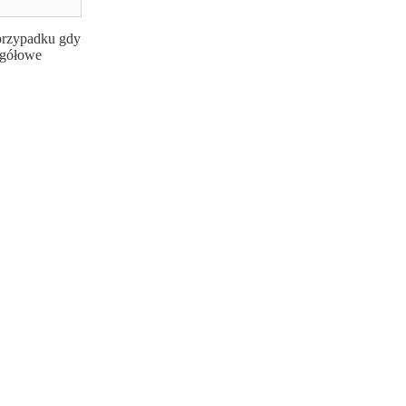
 przypadku gdy
egółowe