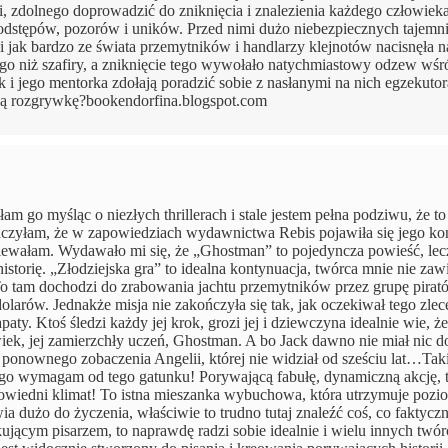
, zdolnego doprowadzić do zniknięcia i znalezienia każdego człowieka
podstępów, pozorów i uników. Przed nimi dużo niebezpiecznych tajemni
jak bardzo ze świata przemytników i handlarzy klejnotów nacisnęła n
go niż szafiry, a zniknięcie tego wywołało natychmiastowy odzew wśr
ck i jego mentorka zdołają poradzić sobie z nasłanymi na nich egzekuto
zą rozgrywkę?bookendorfina.blogspot.com
go myśląc o niezłych thrillerach i stale jestem pełna podziwu, że to
czyłam, że w zapowiedziach wydawnictwa Rebis pojawiła się jego ko
dziewałam. Wydawało mi się, że „Ghostman” to pojedyncza powieść, lec
istorię. „Złodziejska gra” to idealna kontynuacja, twórca mnie nie za
 tam dochodzi do zrabowania jachtu przemytników przez grupę pirató
 dolarów. Jednakże misja nie zakończyła się tak, jak oczekiwał tego zle
aty. Ktoś śledzi każdy jej krok, grozi jej i dziewczyna idealnie wie, ż
ek, jej zamierzchły uczeń, Ghostman. A bo Jack dawno nie miał nic do
ponownego zobaczenia Angelii, której nie widział od sześciu lat…Tak
ego wymagam od tego gatunku! Porywającą fabułę, dynamiczną akcję, 
odpowiedni klimat! To istna mieszanka wybuchowa, która utrzymuje pozi
ia dużo do życzenia, właściwie to trudno tutaj znaleźć coś, co faktyc
ującym pisarzem, to naprawdę radzi sobie idealnie i wielu innych twó