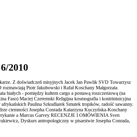
 6/2010
arze. Z doświadczeń misyjnych Jacek Jan Pawlik SVD Towarzysz
CD rozmawiają Piotr Jakubowski i Rafał Koschany Małgorzata
iata białych - pomiędzy kultem cargo a postawą roszczeniową (na
a Faso) Maciej Czeremski Religijna kosmografia i kontrintuicyjna
afrykańskich Paulina Szkudlarek Smutek tropików, radość sawanny.
ądrze ciemności Josepha Conrada Katarzyna Kuczyńska-Koschany
arni Amerykanie a Marcus Garvey RECENZJE I OMÓWIENIA Sven
ukiewicz, Dyskurs antropologiczny w pisarstwie Josepha Conrada,