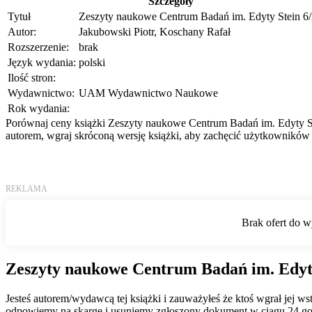
Szczegóły
Tytuł
Zeszyty naukowe Centrum Badań im. Edyty Stein 6
Autor:
Jakubowski Piotr, Koschany Rafał
Rozszerzenie:
brak
Język wydania:
polski
Ilość stron:
Wydawnictwo:
UAM Wydawnictwo Naukowe
Rok wydania:
Porównaj ceny książki Zeszyty naukowe Centrum Badań im. Edyty Stei
autorem, wgraj skróconą wersję książki, aby zachęcić użytkowników 
Zeszyty naukowe Centrum Badań im. Edyty
Jesteś autorem/wydawcą tej książki i zauważyłeś że ktoś wgrał jej 
odpowiemy na skargę i usuniemy zgłoszony dokument w ciągu 24 go