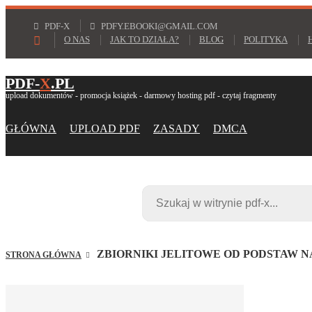
PDF-X
PDFY.EBOOKI@GMAIL.COM
O NAS
JAK TO DZIAŁA?
BLOG
POLITYKA
PDF-
X
.PL
upload dokumentów - promocja książek - darmowy hosting pdf - czytaj fragmenty
GŁÓWNA
UPLOAD PDF
ZASADY
DMCA
ZBIORNIKI JELITOWE OD PODSTAW 
STRONA GŁÓWNA