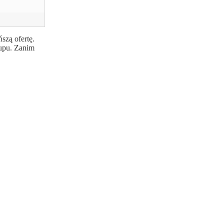
szą ofertę.
kupu. Zanim