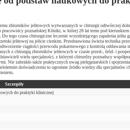
we od podstaw naukowych do prak
blemu zbiorników jelitowych wytwarzanych w chirurgii odtwórczej dol
racownicy poznańskiej Kliniki, w której 28 lat temu pod kierunkiem 
o tego czasu chirurgiczne leczenie wrzodziejącego zapalenia jelita g
etoki jelitowej na jelicie cienkim. Przedstawiona świeża technika prze
 odtworzenie ciągłości przewodu pokarmowego z kontrolą oddawania st
ch z chirurgią zbiorników jelitowych w czasie przed-, śród- i poope
stawicieli wielu specjalności, z którymi chirurdzy poznańscy współpra
. Nie zabrakło także praktycznych uwag pielęgniarskich i spojrzenia 
ieloletnim doświadczeniu to ogromne źródło wiedzy dla specjalistów c
ieniem.
Szczegóły
kowych do praktyki klinicznej