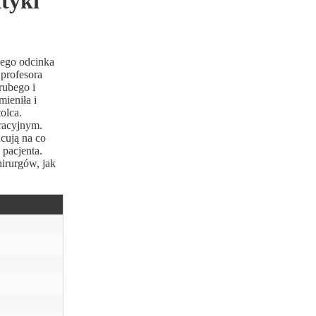
tyki
nego odcinka
profesora
rubego i
mieniła i
olca.
racyjnym.
cują na co
pacjenta.
hirurgów, jak