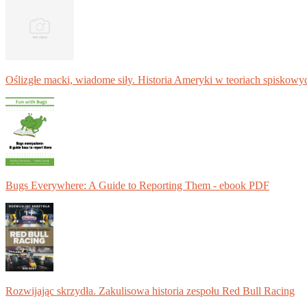
Oślizgłe macki, wiadome siły. Historia Ameryki w teoriach spiskowy
Bugs Everywhere: A Guide to Reporting Them - ebook PDF
Rozwijając skrzydła. Zakulisowa historia zespołu Red Bull Racing