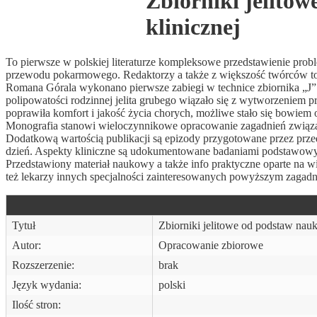
Zbiorniki jelito
klinicznej
To pierwsze w polskiej literaturze kompleksowe przedstawienie pro
przewodu pokarmowego. Redaktorzy a także z większość twórców to p
Romana Górala wykonano pierwsze zabiegi w technice zbiornika „J”. D
polipowatości rodzinnej jelita grubego wiązało się z wytworzeniem prz
poprawiła komfort i jakość życia chorych, możliwe stało się bowiem
Monografia stanowi wieloczynnikowe opracowanie zagadnień związany
Dodatkową wartością publikacji są epizody przygotowane przez przed
dzień. Aspekty kliniczne są udokumentowane badaniami podstawowymi
Przedstawiony materiał naukowy a także info praktyczne oparte na w
też lekarzy innych specjalności zainteresowanych powyższym zagadn
Tytuł
Zbiorniki jelitowe od podstaw nau
Autor:
Opracowanie zbiorowe
Rozszerzenie:
brak
Język wydania:
polski
Ilość stron: