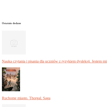
Ostatnio dodane
Nauka czytania i pisania dla uczniów z ryzykiem dysleksji. Jestem m
Ruchome miasto. Thorgal. Saga