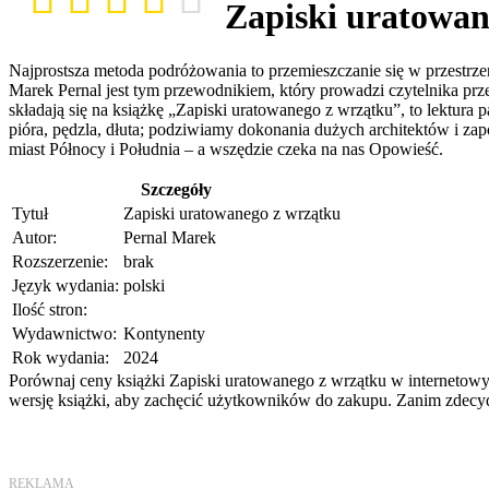
Zapiski uratowan
Najprostsza metoda podróżowania to przemieszczanie się w przestrze
Marek Pernal jest tym przewodnikiem, który prowadzi czytelnika prz
składają się na książkę „Zapiski uratowanego z wrzątku”, to lektur
pióra, pędzla, dłuta; podziwiamy dokonania dużych architektów i za
miast Północy i Południa – a wszędzie czeka na nas Opowieść.
Szczegóły
Tytuł
Zapiski uratowanego z wrzątku
Autor:
Pernal Marek
Rozszerzenie:
brak
Język wydania:
polski
Ilość stron:
Wydawnictwo:
Kontynenty
Rok wydania:
2024
Porównaj ceny książki Zapiski uratowanego z wrzątku w internetowyc
wersję książki, aby zachęcić użytkowników do zakupu. Zanim zdecydu