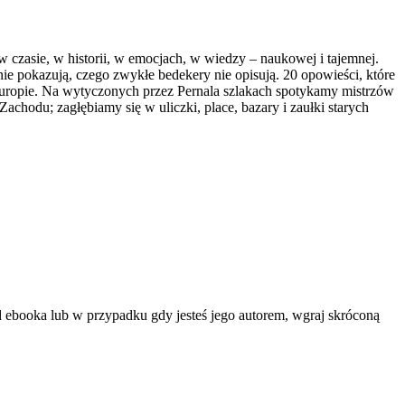
 czasie, w historii, w emocjach, w wiedzy – naukowej i tajemnej.
e pokazują, czego zwykłe bedekery nie opisują. 20 opowieści, które
 Europie. Na wytyczonych przez Pernala szlakach spotykamy mistrzów
chodu; zagłębiamy się w uliczki, place, bazary i zaułki starych
d ebooka lub w przypadku gdy jesteś jego autorem, wgraj skróconą