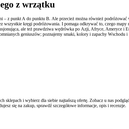
ego z wrzątku
ni – z punkt A do punktu B. Ale przecież można również podróżować w
ez wszystkie kręgi podróżowania. I pomaga odkrywać to, czego mapy ni
a pasjonująca, ale też prawdziwa wędrówka po Azji, Afryce, Ameryce i
pomnianych geniuszów; poznajemy smaki, kolory i zapachy Wschodu i Za
h sklepach i wybierz dla siebie najtańszą ofertę. Zobacz u nas podglą
jesz się na zakup, sprawdź szczegółowe informacje, opis i recenzje.