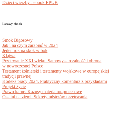
Dzieci wierzby - ebook EPUB
Losowy ebook
Smok Bigosowy
Jak i na czym zarabiać w 2024
Jeden rok na skok w bok
Klątwa
Przetrwanie XXI wieku. Samowystarczalność i obrona
w nowoczesnej Polsce
Testament żołnierski i testamenty wojskowe w europejskiej
tradycji prawnej
Kodeks pracy 2024. Praktyczny komentarz z przykładami
Projekt życie
Prawo karne. Kazusy materialno-procesowe
Ostatni na ziemi. Sekrety mistrzów przetrwania