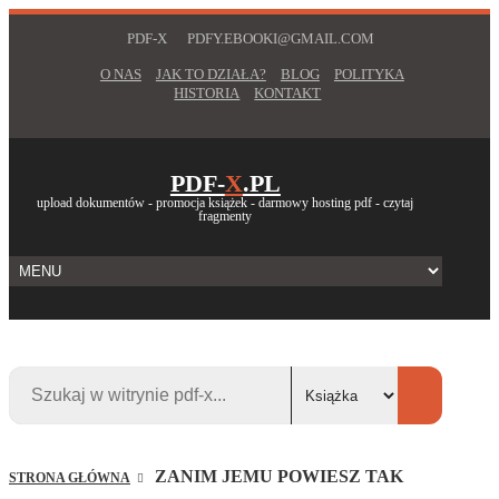
PDF-X
PDFY.EBOOKI@GMAIL.COM
O NAS
JAK TO DZIAŁA?
BLOG
POLITYKA
HISTORIA
KONTAKT
PDF-
X
.PL
upload dokumentów - promocja książek - darmowy hosting pdf - czytaj
fragmenty
ZANIM JEMU POWIESZ TAK
STRONA GŁÓWNA