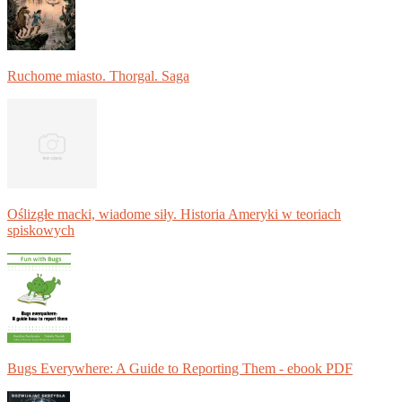
Ruchome miasto. Thorgal. Saga
Oślizgłe macki, wiadome siły. Historia Ameryki w teoriach
spiskowych
Bugs Everywhere: A Guide to Reporting Them - ebook PDF