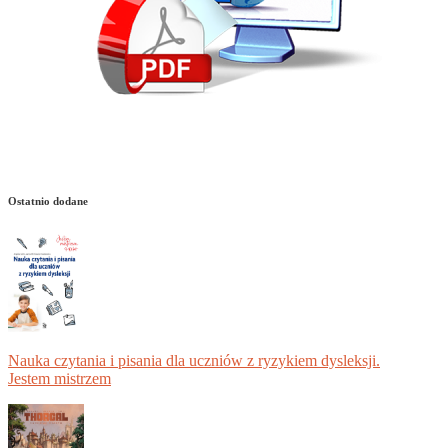
Ostatnio dodane
Nauka czytania i pisania dla uczniów z ryzykiem dysleksji.
Jestem mistrzem