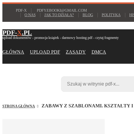
PDF-X
PDFY.EBOOKI@GMAIL.COM
O NAS
JAK TO DZIAŁA?
BLOG
POLITYKA
HI
PDF-
X
.PL
upload dokumentów - promocja książek - darmowy hosting pdf - czytaj fragmenty
GŁÓWNA
UPLOAD PDF
ZASADY
DMCA
ZABAWY Z SZABLONAMI. KSZTAŁTY 
STRONA GŁÓWNA