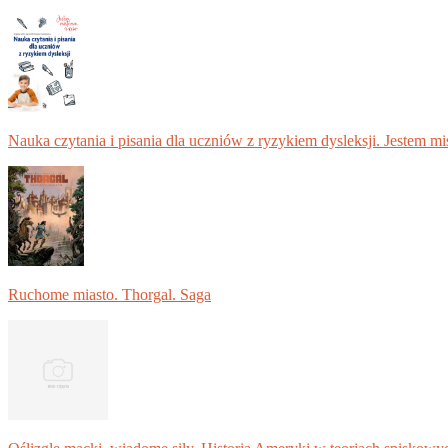
Nauka czytania i pisania dla uczniów z ryzykiem dysleksji. Jestem m
Ruchome miasto. Thorgal. Saga