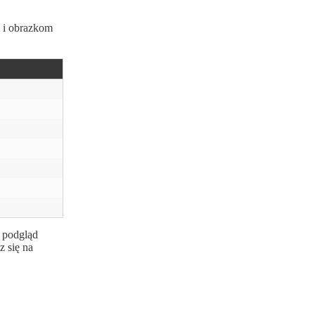
m i obrazkom
s podgląd
z się na