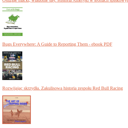
Oślizgłe macki, wiadome siły. Historia Ameryki w teoriach spiskowy
Bugs Everywhere: A Guide to Reporting Them - ebook PDF
Rozwijając skrzydła. Zakulisowa historia zespołu Red Bull Racing