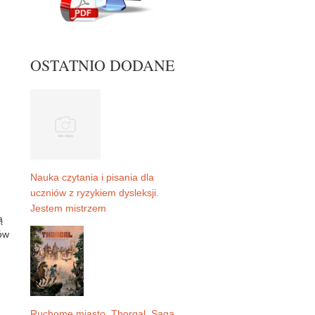
OSTATNIO DODANE
Nauka czytania i pisania dla
uczniów z ryzykiem dysleksji.
Jestem mistrzem
ą
ów
Ruchome miasto. Thorgal. Saga