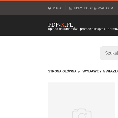
PDF-X
PDFY.EBOOKI@GMAIL.COM
PDF-
X
.PL
upload dokumentów - promocja książek - darmowy
WYBAWCY GWIAZD
STRONA GŁÓWNA