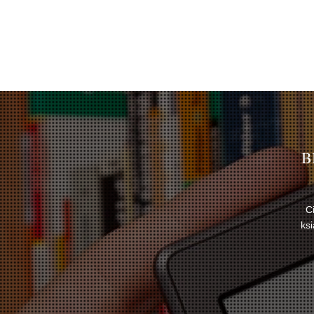
B
C
ks