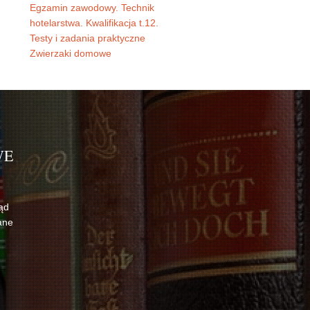
Egzamin zawodowy. Technik
hotelarstwa. Kwalifikacja t.12.
Testy i zadania praktyczne
Zwierzaki domowe
WE
ąd
ane