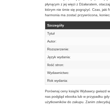
płynącym z jej więzi z Dżałaratem, otacz
którym nie śmie się pogrążyć. Czas, jaki N
harmonia ma zostać przywrócona, konieczn
Szczegóły
Tytuł
Autor:
Rozszerzenie:
Język wydania:
Ilość stron:
Wydawnictwo:
Rok wydania:
Porównaj ceny książki Wybawcy gwiazd w i
nas podgląd ebooka lub w przypadku gdy j
użytkowników do zakupu. Zanim zdecyduje