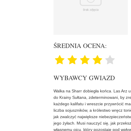
ŚREDNIA OCENA:
WYBAWCY GWIAZD
Walka na Sharr dobiegła końca. Las Arz upad
do Krainy Sułtana, zdeterminowani, by zr
każdego kalifatu i wreszcie przywrócić mag
liczba sojuszników, a królestwo wręcz t
jak zwalczyć największe niebezpieczeńst
jego żyłach. Musi nauczyć się, jak przek
własnemu ojcu, który pozostaje pod wpływ