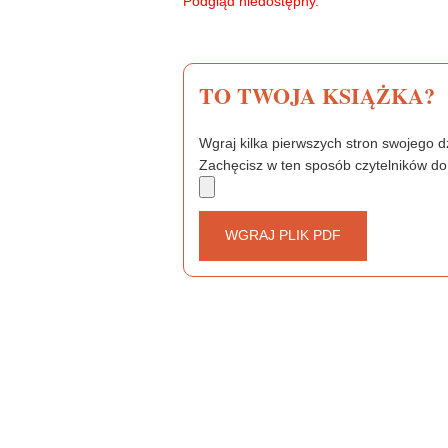
Podgląd niedostępny.
o
e
r
o
r
e
k
s
t
TO TWOJA KSIĄŻKA?
Wgraj kilka pierwszych stron swojego dz
Zachęcisz w ten sposób czytelników do
WGRAJ PLIK PDF