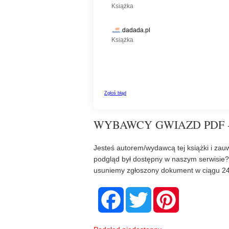
WYBAWCY GWIAZD PDF 
Jesteś autorem/wydawcą tej książki i zauw
podgląd był dostępny w naszym serwisie
usuniemy zgłoszony dokument w ciągu 24
F
T
P
a
w
i
c
i
n
e
t
t
b
t
e