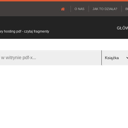
O NAS
JAK TO DZIAŁA?
B
GŁÓ
 hosting pdf - czytaj fragmenty