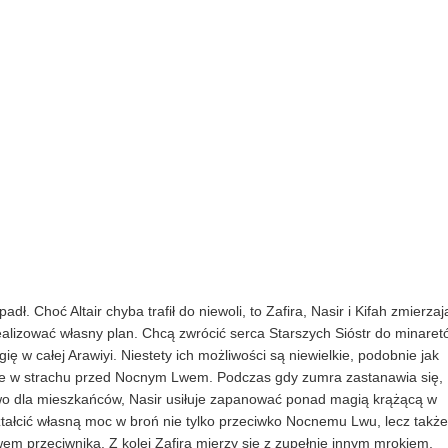
ł. Choć Altair chyba trafił do niewoli, to Zafira, Nasir i Kifah zmierzaj
ealizować własny plan. Chcą zwrócić serca Starszych Sióstr do minaret
ię w całej Arawiyi. Niestety ich możliwości są niewielkie, podobnie jak
onie w strachu przed Nocnym Lwem. Podczas gdy zumra zastanawia się,
wo dla mieszkańców, Nasir usiłuje zapanować ponad magią krążącą w
ształcić własną moc w broń nie tylko przeciwko Nocnemu Lwu, lecz także
em przeciwnika. Z kolei Zafira mierzy się z zupełnie innym mrokiem,