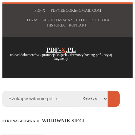
PDF-X
PDFY.EBOOKI@GMAIL.COM
O NAS
JAK TO DZIAŁA?
BLOG
POLITYKA
HISTORIA
KONTAKT
PDF-
X
.PL
upload dokumentów - promocja książek - darmowy hosting pdf - czytaj
fragmenty
WOJOWNIK SIECI
STRONA GŁÓWNA