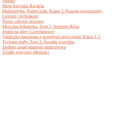
Słodko
Moja kuzynka Rachela
Matematyka. Podręcznik. Klasa 3. Poziom rozszerzony.
Liceum i technikum
Nowe zdrowe przepisy
Mroczna bohaterka. Tom 2. Jesienna Róża
Jesień na ulicy Czereśniowej
Tabliczka mnożenia z wesołymi potworami. Klasa 1-3
Trylogia mgły. Tom 3. Światła września
Siedem zasad udanego małżeństwa
Źródło wiecznej młodości
BIBLIOTEKA DOKUMENTÓW PDF +
DARMOWE EBOOKI DO POBRANIA