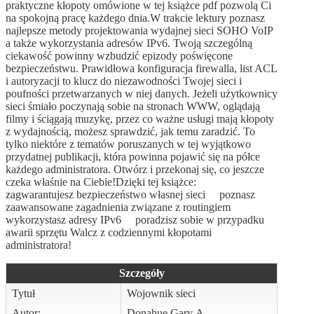
praktyczne kłopoty omówione w tej książce pdf pozwolą Ci
na spokojną pracę każdego dnia.W trakcie lektury poznasz
najlepsze metody projektowania wydajnej sieci SOHO VoIP
a także wykorzystania adresów IPv6. Twoją szczególną
ciekawość powinny wzbudzić epizody poświęcone
bezpieczeństwu. Prawidłowa konfiguracja firewalla, list ACL
i autoryzacji to klucz do niezawodności Twojej sieci i
poufności przetwarzanych w niej danych. Jeżeli użytkownicy
sieci śmiało poczynają sobie na stronach WWW, oglądają
filmy i ściągają muzykę, przez co ważne usługi mają kłopoty
z wydajnością, możesz sprawdzić, jak temu zaradzić. To
tylko niektóre z tematów poruszanych w tej wyjątkowo
przydatnej publikacji, która powinna pojawić się na półce
każdego administratora. Otwórz i przekonaj się, co jeszcze
czeka właśnie na Ciebie!Dzięki tej książce:
zagwarantujesz bezpieczeństwo własnej sieci poznasz
zaawansowane zagadnienia związane z routingiem
wykorzystasz adresy IPv6 poradzisz sobie w przypadku
awarii sprzętu Walcz z codziennymi kłopotami
administratora!
Szczegóły
Tytuł
Wojownik sieci
Autor:
Donahue Gary A.