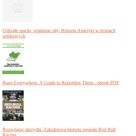
Oślizgłe macki, wiadome siły. Historia Ameryki w teoriach
spiskowych
Bugs Everywhere: A Guide to Reporting Them - ebook PDF
Rozwijając skrzydła. Zakulisowa historia zespołu Red Bull
Racing