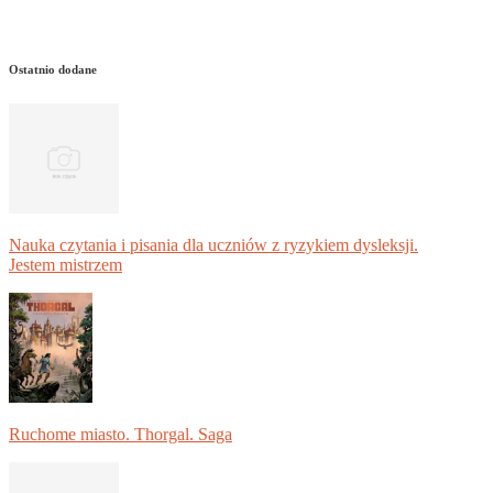
Ostatnio dodane
Nauka czytania i pisania dla uczniów z ryzykiem dysleksji.
Jestem mistrzem
Ruchome miasto. Thorgal. Saga