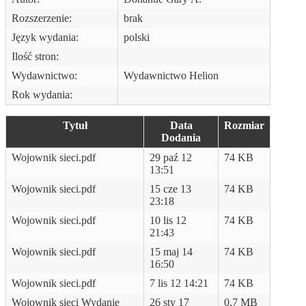
Rozszerzenie:
brak
Język wydania:
polski
Ilość stron:
Wydawnictwo:
Wydawnictwo Helion
Rok wydania:
Tytuł
Data
Rozmiar
Dodania
Wojownik sieci.pdf
29 paź 12
74 KB
13:51
Wojownik sieci.pdf
15 cze 13
74 KB
23:18
Wojownik sieci.pdf
10 lis 12
74 KB
21:43
Wojownik sieci.pdf
15 maj 14
74 KB
16:50
Wojownik sieci.pdf
7 lis 12 14:21
74 KB
Wojownik sieci Wydanie
26 sty 17
0,7 MB