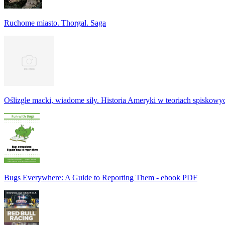
Ruchome miasto. Thorgal. Saga
Oślizgłe macki, wiadome siły. Historia Ameryki w teoriach spiskowy
Bugs Everywhere: A Guide to Reporting Them - ebook PDF