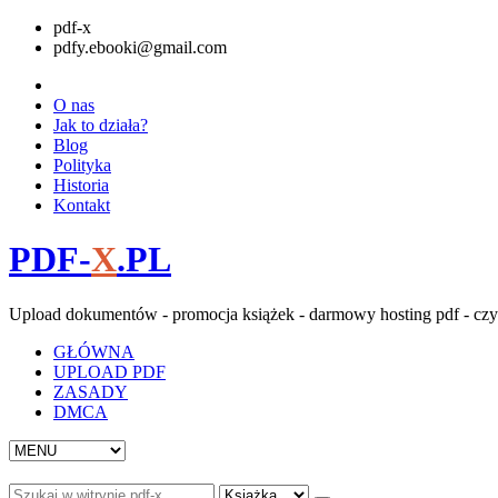
pdf-x
pdfy.ebooki@gmail.com
O nas
Jak to działa?
Blog
Polityka
Historia
Kontakt
PDF-
X
.PL
Upload dokumentów - promocja książek - darmowy hosting pdf - czy
GŁÓWNA
UPLOAD PDF
ZASADY
DMCA