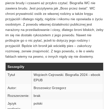
pierze brudy i czasami aż przykro czytać. Biografia WC nie
zawiera brudu. Jest pozytywna jak „Boso przez świat”. WC
chroni prywatność osób ze własnej rodziny a także kręgu
przyjaciół i dlatego nigdy, nigdzie i nikomu nie opowiada o życiu
osobistym. Z powodu własnej działalności publicznej jest
narażony na prześladowanie i ciosy, dlatego broni bliskich, żeby
im się nie dostało rykoszetem z jego powodu. Nawet nie
próbujcie go o nic pytać, jeżeli to dotyczy jego rodziny i
przyjaciół. Będzie ich bronił jak wściekły pies – zakończy
rozmowę, zerwie znajomość. Z tego powodu, o ile o wielu
faktach wiemy na pewno, o innych nigdy się nie dowiemy.
Szczegóły
Tytuł
Wojciech Cejrowski. Biografia 2024 - ebook
EPUB
Autor:
Brzozowicz Grzegorz
Rozszerzenie:
brak
Język
polski
wydania: