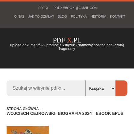
PDF-X
PDFY.EBOOKI@GMAIL.COM
O NAS
JAK TO DZIAŁA?
BLOG
POLITYKA
HISTORIA
KONTAKT
PDF-
X
.PL
upload dokumentów - promocja książek - darmowy hosting pdf - czytaj
fragmenty
STRONA GŁÓWNA
WOJCIECH CEJROWSKI. BIOGRAFIA 2024 - EBOOK EPUB