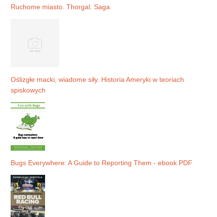
Ruchome miasto. Thorgal. Saga
Oślizgłe macki, wiadome siły. Historia Ameryki w teoriach
spiskowych
Bugs Everywhere: A Guide to Reporting Them - ebook PDF