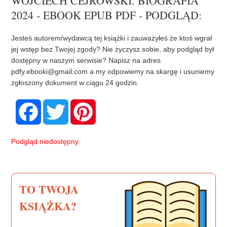
WOJCIECH CEJROWSKI. BIOGRAFIA
2024 - EBOOK EPUB PDF - PODGLĄD:
Jesteś autorem/wydawcą tej książki i zauważyłeś że ktoś wgrał
jej wstęp bez Twojej zgody? Nie życzysz sobie, aby podgląd był
dostępny w naszym serwisie? Napisz na adres
pdfy.ebooki@gmail.com
a my odpowiemy na skargę i usuniemy
zgłoszony dokument w ciągu 24 godzin.
F
T
P
a
w
i
c
i
n
e
t
t
b
t
e
Podgląd niedostępny.
o
e
r
o
r
e
k
s
t
TO TWOJA
KSIĄŻKA?