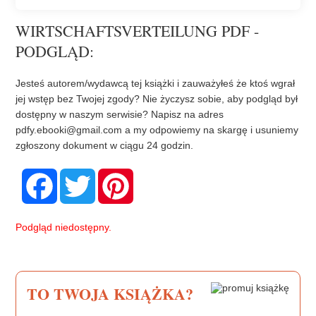
WIRTSCHAFTSVERTEILUNG PDF -
PODGLĄD:
Jesteś autorem/wydawcą tej książki i zauważyłeś że ktoś wgrał
jej wstęp bez Twojej zgody? Nie życzysz sobie, aby podgląd był
dostępny w naszym serwisie? Napisz na adres
pdfy.ebooki@gmail.com
a my odpowiemy na skargę i usuniemy
zgłoszony dokument w ciągu 24 godzin.
F
T
P
a
w
i
c
i
n
e
t
t
b
t
e
Podgląd niedostępny.
o
e
r
o
r
e
k
s
t
TO TWOJA KSIĄŻKA?