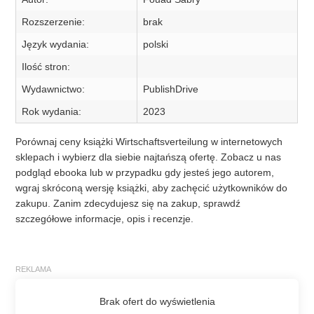
Rozszerzenie:
brak
Język wydania:
polski
Ilość stron:
Wydawnictwo:
PublishDrive
Rok wydania:
2023
Porównaj ceny książki Wirtschaftsverteilung w internetowych
sklepach i wybierz dla siebie najtańszą ofertę. Zobacz u nas
podgląd ebooka lub w przypadku gdy jesteś jego autorem,
wgraj skróconą wersję książki, aby zachęcić użytkowników do
zakupu. Zanim zdecydujesz się na zakup, sprawdź
szczegółowe informacje, opis i recenzje.