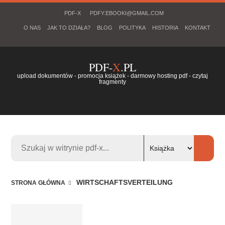
PDF-X
PDFY.EBOOKI@GMAIL.COM
O NAS
JAK TO DZIAŁA?
BLOG
POLITYKA
HISTORIA
KONTAKT
PDF-
X
.PL
upload dokumentów - promocja książek - darmowy hosting pdf - czytaj
fragmenty
WIRTSCHAFTSVERTEILUNG
STRONA GŁÓWNA