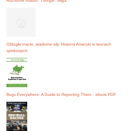
Ruchome miasto. Thorgal. Saga
Oślizgłe macki, wiadome siły. Historia Ameryki w teoriach
spiskowych
Bugs Everywhere: A Guide to Reporting Them - ebook PDF