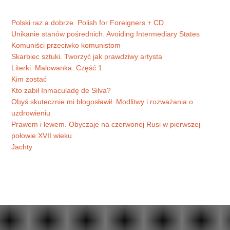
Polski raz a dobrze. Polish for Foreigners + CD
Unikanie stanów pośrednich. Avoiding Intermediary States
Komuniści przeciwko komunistom
Skarbiec sztuki. Tworzyć jak prawdziwy artysta
Literki. Malowanka. Część 1
Kim zostać
Kto zabił Inmaculadę de Silva?
Obyś skutecznie mi błogosławił. Modlitwy i rozważania o
uzdrowieniu
Prawem i lewem. Obyczaje na czerwonej Rusi w pierwszej
połowie XVII wieku
Jachty