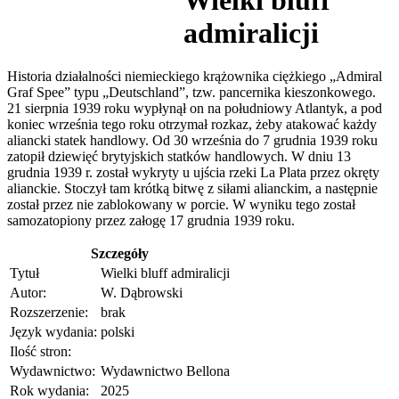
admiralicji
Historia działalności niemieckiego krążownika ciężkiego „Admiral
Graf Spee” typu „Deutschland”, tzw. pancernika kieszonkowego.
21 sierpnia 1939 roku wypłynął on na południowy Atlantyk, a pod
koniec września tego roku otrzymał rozkaz, żeby atakować każdy
aliancki statek handlowy. Od 30 września do 7 grudnia 1939 roku
zatopił dziewięć brytyjskich statków handlowych. W dniu 13
grudnia 1939 r. został wykryty u ujścia rzeki La Plata przez okręty
alianckie. Stoczył tam krótką bitwę z siłami alianckim, a następnie
został przez nie zablokowany w porcie. W wyniku tego został
samozatopiony przez załogę 17 grudnia 1939 roku.
Szczegóły
Tytuł
Wielki bluff admiralicji
Autor:
W. Dąbrowski
Rozszerzenie:
brak
Język wydania:
polski
Ilość stron:
Wydawnictwo:
Wydawnictwo Bellona
Rok wydania:
2025