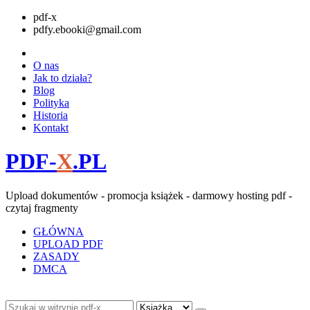
pdf-x
pdfy.ebooki@gmail.com
O nas
Jak to działa?
Blog
Polityka
Historia
Kontakt
PDF-
X
.PL
Upload dokumentów - promocja książek - darmowy hosting pdf -
czytaj fragmenty
GŁÓWNA
UPLOAD PDF
ZASADY
DMCA