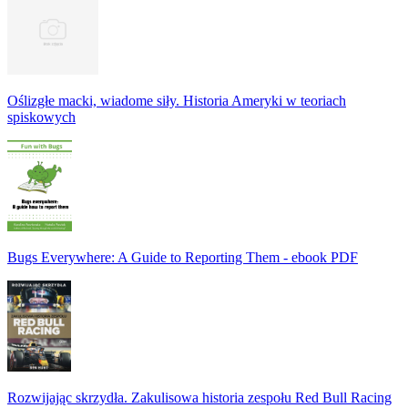
Oślizgłe macki, wiadome siły. Historia Ameryki w teoriach
spiskowych
Bugs Everywhere: A Guide to Reporting Them - ebook PDF
Rozwijając skrzydła. Zakulisowa historia zespołu Red Bull Racing