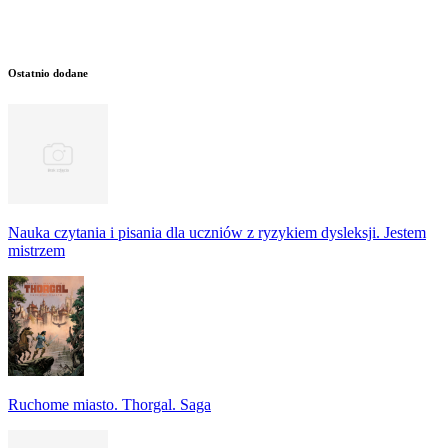
Ostatnio dodane
Nauka czytania i pisania dla uczniów z ryzykiem dysleksji. Jestem
mistrzem
Ruchome miasto. Thorgal. Saga